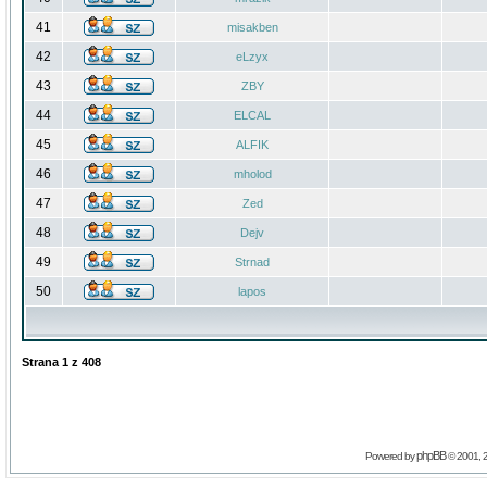
41
misakben
42
eLzyx
43
ZBY
44
ELCAL
45
ALFIK
46
mholod
47
Zed
48
Dejv
49
Strnad
50
lapos
Strana
1
z
408
phpBB
Powered by
© 2001, 