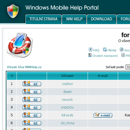
fo
O všem
FAQ
Hledat
Sez
Osobní nastavení
Při
Obsah fóra WMHelp.cz
Seřadit podle:
#
Uživatel
E-mail
1
UsiReV
2
Badel
3
nexus6
4
cHaOOs
5
Kar
EiFeL96
6
Jiri_Hrma