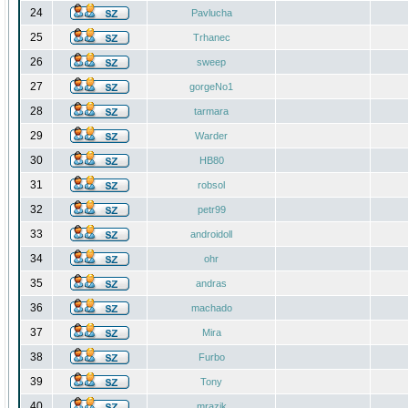
24
Pavlucha
25
Trhanec
26
sweep
27
gorgeNo1
28
tarmara
29
Warder
30
HB80
31
robsol
32
petr99
33
androidoll
34
ohr
35
andras
36
machado
37
Mira
38
Furbo
39
Tony
40
mrazik