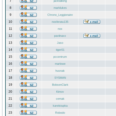
7
jacktalking
8
marklukes
9
Chrono_Leggionaire
10
nosferatu135
11
nox
12
pavlinaxx
13
Jaso
14
tiger01
15
pccentrum
16
marlowe
17
husnak
18
SYSMAN
19
BobsenClark
20
Kimov
21
cemak
22
karelstupka
23
Robodo