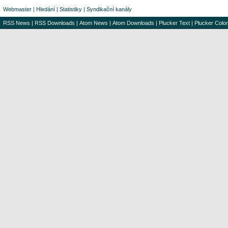
Webmaster
|
Hledání
|
Statistiky
|
Syndikační kanály
RSS News
|
RSS Downloads
|
Atom News
|
Atom Downloads
|
Plucker Text
|
Plucker Color