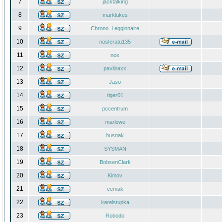
7
jacktalking
8
marklukes
9
Chrono_Leggionaire
10
nosferatu135
11
nox
12
pavlinaxx
13
Jaso
14
tiger01
15
pccentrum
16
marlowe
17
husnak
18
SYSMAN
19
BobsenClark
20
Kimov
21
cemak
22
karelstupka
23
Robodo