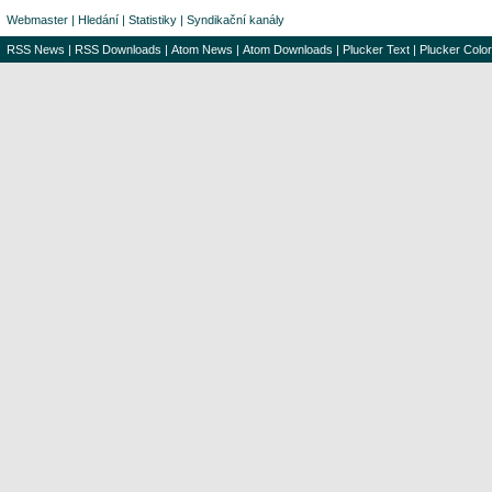
Webmaster
|
Hledání
|
Statistiky
|
Syndikační kanály
RSS News
|
RSS Downloads
|
Atom News
|
Atom Downloads
|
Plucker Text
|
Plucker Color