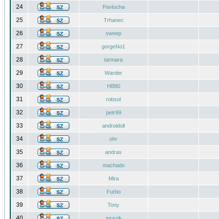
24
Pavlucha
25
Trhanec
26
sweep
27
gorgeNo1
28
tarmara
29
Warder
30
HB80
31
robsol
32
petr99
33
androidoll
34
ohr
35
andras
36
machado
37
Mira
38
Furbo
39
Tony
40
mrazik