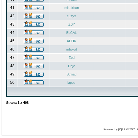
41
misakben
42
eLzyx
43
ZBY
44
ELCAL
45
ALFIK
46
mholod
47
Zed
48
Dejv
49
Strnad
50
lapos
Strana
1
z
408
phpBB
Powered by
© 2001, 