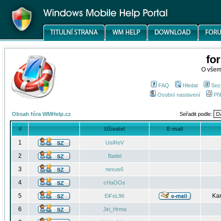
fo
O všem
FAQ
Hledat
Sez
Osobní nastavení
Při
Obsah fóra WMHelp.cz
Seřadit podle:
#
Uživatel
E-mail
1
UsiReV
2
Badel
3
nexus6
4
cHaOOs
5
Kar
EiFeL96
6
Jiri_Hrma