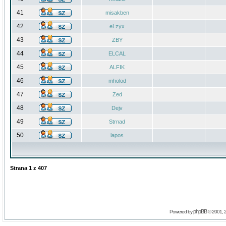
41
misakben
42
eLzyx
43
ZBY
44
ELCAL
45
ALFIK
46
mholod
47
Zed
48
Dejv
49
Strnad
50
lapos
Strana
1
z
407
phpBB
Powered by
© 2001, 