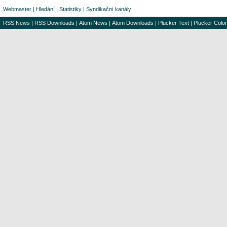
Webmaster
|
Hledání
|
Statistiky
|
Syndikační kanály
RSS News
|
RSS Downloads
|
Atom News
|
Atom Downloads
|
Plucker Text
|
Plucker Color