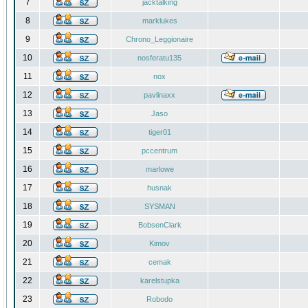
7
jacktalking
8
marklukes
9
Chrono_Leggionaire
10
nosferatu135
11
nox
12
pavlinaxx
13
Jaso
14
tiger01
15
pccentrum
16
marlowe
17
husnak
18
SYSMAN
19
BobsenClark
20
Kimov
21
cemak
22
karelstupka
23
Robodo