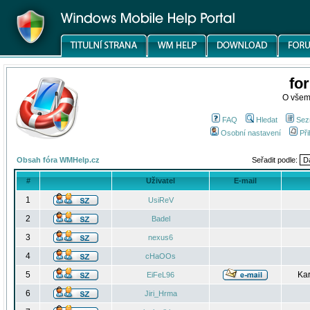
fo
O všem
FAQ
Hledat
Sez
Osobní nastavení
Při
Obsah fóra WMHelp.cz
Seřadit podle:
#
Uživatel
E-mail
1
UsiReV
2
Badel
3
nexus6
4
cHaOOs
5
Kar
EiFeL96
6
Jiri_Hrma