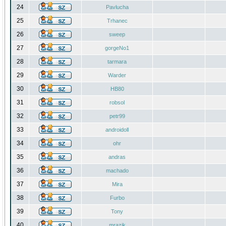
24
Pavlucha
25
Trhanec
26
sweep
27
gorgeNo1
28
tarmara
29
Warder
30
HB80
31
robsol
32
petr99
33
androidoll
34
ohr
35
andras
36
machado
37
Mira
38
Furbo
39
Tony
40
mrazik