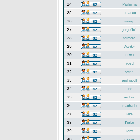
24
Pavlucha
25
Trhanec
26
sweep
27
gorgeNo1
28
tarmara
29
Warder
30
HB80
31
robsol
32
petr99
33
androidoll
34
ohr
35
andras
36
machado
37
Mira
38
Furbo
39
Tony
40
mrazik