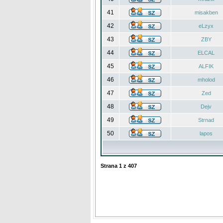
41
misakben
42
eLzyx
43
ZBY
44
ELCAL
45
ALFIK
46
mholod
47
Zed
48
Dejv
49
Strnad
50
lapos
Strana
1
z
407