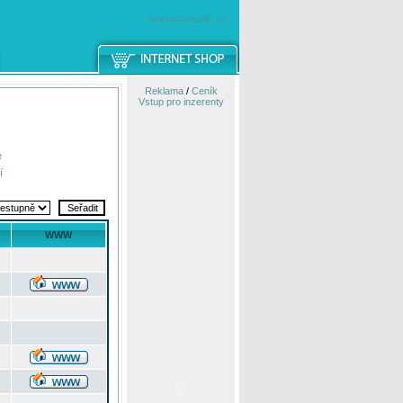
windowsmobile.cz
Reklama
/
Ceník
Vstup pro inzerenty
e
í
WWW