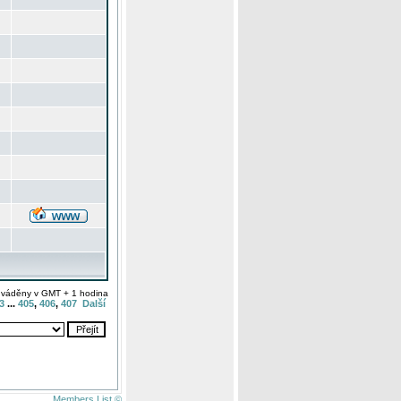
uváděny v GMT + 1 hodina
3
...
405
,
406
,
407
Další
Members List ©