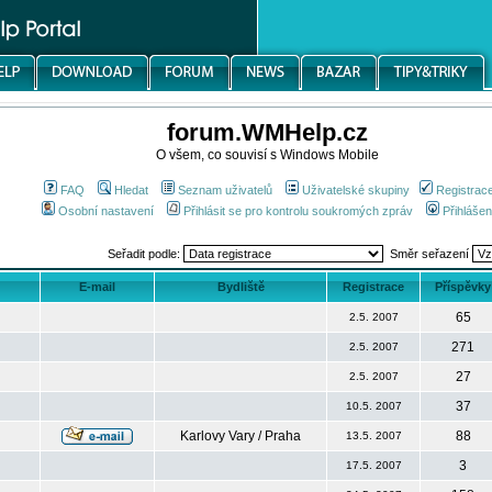
forum.WMHelp.cz
O všem, co souvisí s Windows Mobile
FAQ
Hledat
Seznam uživatelů
Uživatelské skupiny
Registrac
Osobní nastavení
Přihlásit se pro kontrolu soukromých zpráv
Přihlášen
Seřadit podle:
Směr seřazení
E-mail
Bydliště
Registrace
Příspěvky
65
2.5. 2007
271
2.5. 2007
27
2.5. 2007
37
10.5. 2007
Karlovy Vary / Praha
88
13.5. 2007
3
17.5. 2007