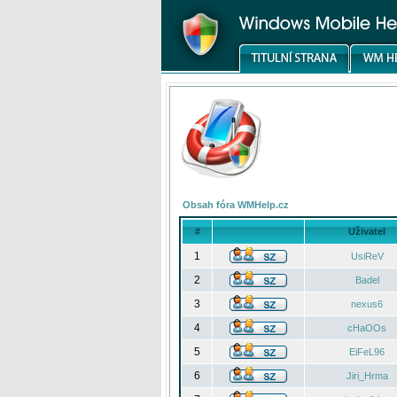
Obsah fóra WMHelp.cz
#
Uživatel
1
UsiReV
2
Badel
3
nexus6
4
cHaOOs
5
EiFeL96
6
Jiri_Hrma