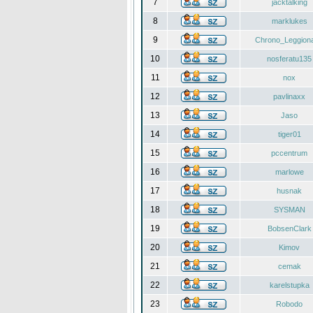
7
jacktalking
8
marklukes
9
Chrono_Leggiona
10
nosferatu135
11
nox
12
pavlinaxx
13
Jaso
14
tiger01
15
pccentrum
16
marlowe
17
husnak
18
SYSMAN
19
BobsenClark
20
Kimov
21
cemak
22
karelstupka
23
Robodo