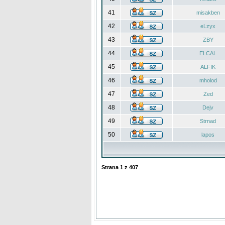
41
misakben
42
eLzyx
43
ZBY
44
ELCAL
45
ALFIK
46
mholod
47
Zed
48
Dejv
49
Strnad
50
lapos
Strana
1
z
407