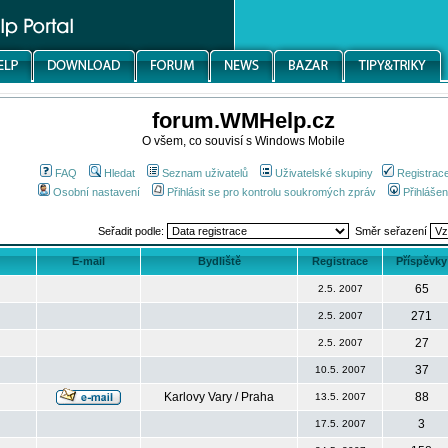
forum.WMHelp.cz
O všem, co souvisí s Windows Mobile
FAQ
Hledat
Seznam uživatelů
Uživatelské skupiny
Registrac
Osobní nastavení
Přihlásit se pro kontrolu soukromých zpráv
Přihlášen
Seřadit podle:
Směr seřazení
E-mail
Bydliště
Registrace
Příspěvky
65
2.5. 2007
271
2.5. 2007
27
2.5. 2007
37
10.5. 2007
Karlovy Vary / Praha
88
13.5. 2007
3
17.5. 2007