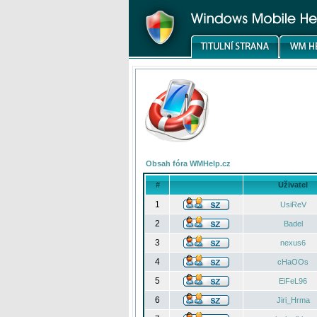
Obsah fóra WMHelp.cz
#
Uživatel
1
UsiReV
2
Badel
3
nexus6
4
cHaOOs
5
EiFeL96
6
Jiri_Hrma