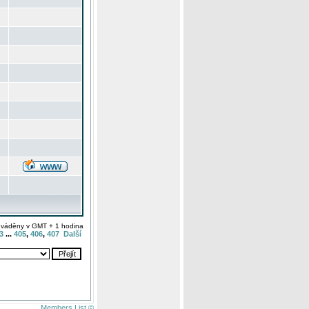
uváděny v GMT + 1 hodina
3
...
405
,
406
,
407
Další
Members List ©