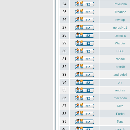
24
Pavlucha
25
Trhanec
26
sweep
27
gorgeNo1
28
tarmara
29
Warder
30
HB80
31
robsol
32
petr99
33
androidoll
34
ohr
35
andras
36
machado
37
Mira
38
Furbo
39
Tony
40
mrazik