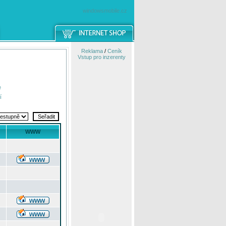
windowsmobile.cz
Reklama
/
Ceník
Vstup pro inzerenty
e
í
WWW