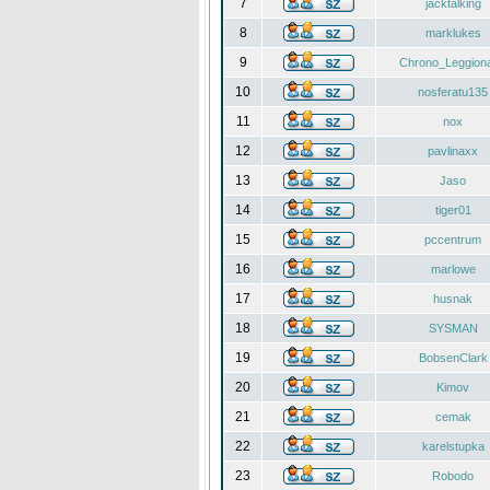
7
jacktalking
8
marklukes
9
Chrono_Leggiona
10
nosferatu135
11
nox
12
pavlinaxx
13
Jaso
14
tiger01
15
pccentrum
16
marlowe
17
husnak
18
SYSMAN
19
BobsenClark
20
Kimov
21
cemak
22
karelstupka
23
Robodo