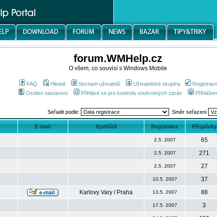
forum.WMHelp.cz
O všem, co souvisí s Windows Mobile
FAQ
Hledat
Seznam uživatelů
Uživatelské skupiny
Registrac
Osobní nastavení
Přihlásit se pro kontrolu soukromých zpráv
Přihlášen
Seřadit podle:
Směr seřazení
E-mail
Bydliště
Registrace
Příspěvky
65
2.5. 2007
271
2.5. 2007
27
2.5. 2007
37
10.5. 2007
Karlovy Vary / Praha
88
13.5. 2007
3
17.5. 2007