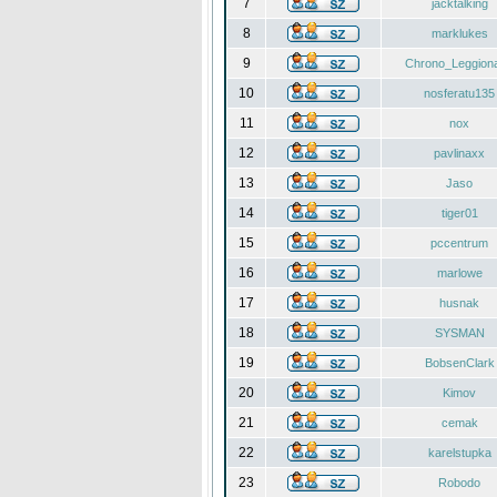
7
jacktalking
8
marklukes
9
Chrono_Leggiona
10
nosferatu135
11
nox
12
pavlinaxx
13
Jaso
14
tiger01
15
pccentrum
16
marlowe
17
husnak
18
SYSMAN
19
BobsenClark
20
Kimov
21
cemak
22
karelstupka
23
Robodo