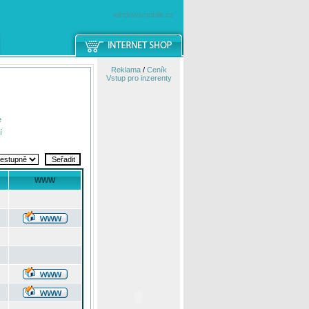
windowsmobile.cz
Reklama
/
Ceník
Vstup pro inzerenty
e
í
WWW