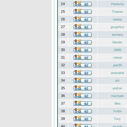
24
Pavlucha
25
Trhanec
26
sweep
27
gorgeNo1
28
tarmara
29
Warder
30
HB80
31
robsol
32
petr99
33
androidoll
34
ohr
35
andras
36
machado
37
Mira
38
Furbo
39
Tony
40
mrazik