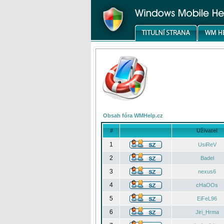
Obsah fóra WMHelp.cz
#
Uživatel
1
UsiReV
2
Badel
3
nexus6
4
cHaOOs
5
EiFeL96
6
Jiri_Hrma