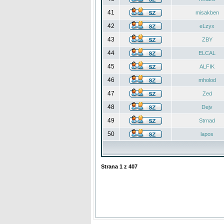
41
misakben
42
eLzyx
43
ZBY
44
ELCAL
45
ALFIK
46
mholod
47
Zed
48
Dejv
49
Strnad
50
lapos
Strana
1
z
407