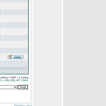
uváděny v GMT + 1 hodina
3
...
405
,
406
,
407
Další
Members List ©