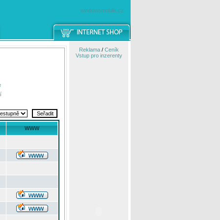
windowsmobile.cz
Reklama
/
Ceník
Vstup pro inzerenty
e
í
WWW