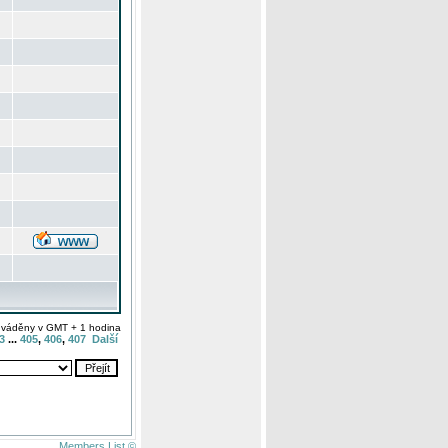
uváděny v GMT + 1 hodina
3
...
405
,
406
,
407
Další
Members List ©