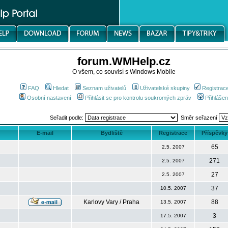
forum.WMHelp.cz
O všem, co souvisí s Windows Mobile
FAQ
Hledat
Seznam uživatelů
Uživatelské skupiny
Registrac
Osobní nastavení
Přihlásit se pro kontrolu soukromých zpráv
Přihlášen
Seřadit podle:
Směr seřazení
E-mail
Bydliště
Registrace
Příspěvky
65
2.5. 2007
271
2.5. 2007
27
2.5. 2007
37
10.5. 2007
Karlovy Vary / Praha
88
13.5. 2007
3
17.5. 2007