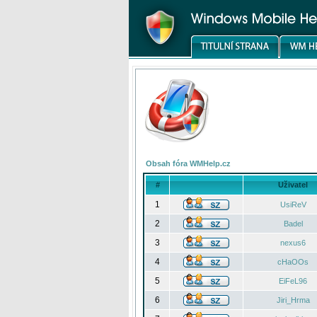
Obsah fóra WMHelp.cz
#
Uživatel
1
UsiReV
2
Badel
3
nexus6
4
cHaOOs
5
EiFeL96
6
Jiri_Hrma