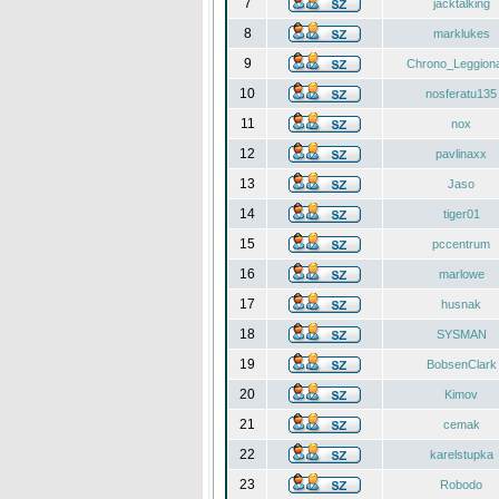
7
jacktalking
8
marklukes
9
Chrono_Leggiona
10
nosferatu135
11
nox
12
pavlinaxx
13
Jaso
14
tiger01
15
pccentrum
16
marlowe
17
husnak
18
SYSMAN
19
BobsenClark
20
Kimov
21
cemak
22
karelstupka
23
Robodo