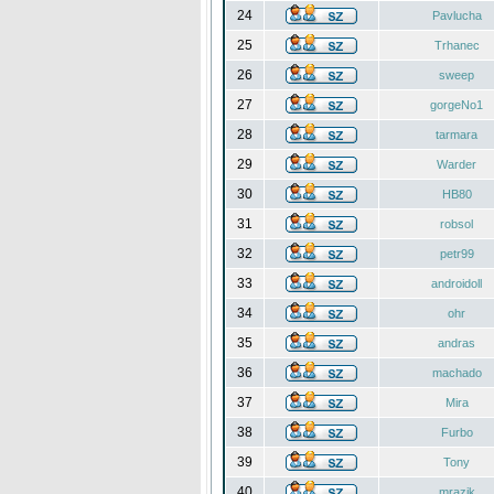
24
Pavlucha
25
Trhanec
26
sweep
27
gorgeNo1
28
tarmara
29
Warder
30
HB80
31
robsol
32
petr99
33
androidoll
34
ohr
35
andras
36
machado
37
Mira
38
Furbo
39
Tony
40
mrazik