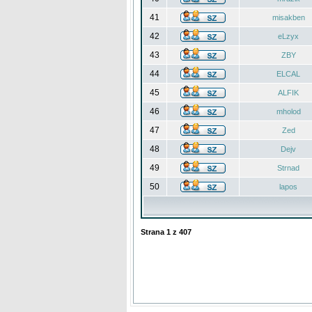
41
misakben
42
eLzyx
43
ZBY
44
ELCAL
45
ALFIK
46
mholod
47
Zed
48
Dejv
49
Strnad
50
lapos
Strana
1
z
407