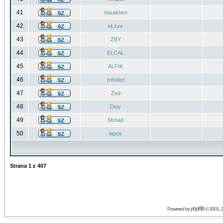
41
misakben
42
eLzyx
43
ZBY
44
ELCAL
45
ALFIK
46
mholod
47
Zed
48
Dejv
49
Strnad
50
lapos
Strana
1
z
407
phpBB
Powered by
© 2001, 