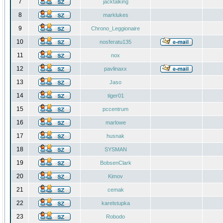
7
jacktalking
8
marklukes
9
Chrono_Leggionaire
10
nosferatu135
11
nox
12
pavlinaxx
13
Jaso
14
tiger01
15
pccentrum
16
marlowe
17
husnak
18
SYSMAN
19
BobsenClark
20
Kimov
21
cemak
22
karelstupka
23
Robodo