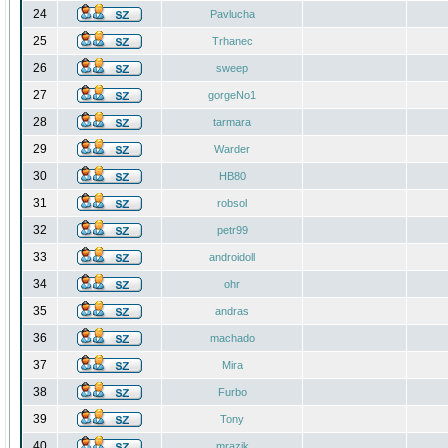
24
Pavlucha
25
Trhanec
26
sweep
27
gorgeNo1
28
tarmara
29
Warder
30
HB80
31
robsol
32
petr99
33
androidoll
34
ohr
35
andras
36
machado
37
Mira
38
Furbo
39
Tony
40
mrazik