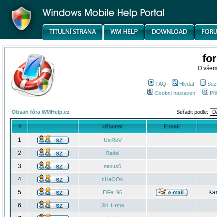
fo
O všem
FAQ
Hledat
Sez
Osobní nastavení
Při
Obsah fóra WMHelp.cz
Seřadit podle:
#
Uživatel
E-mail
1
UsiReV
2
Badel
3
nexus6
4
cHaOOs
5
Kar
EiFeL96
6
Jiri_Hrma