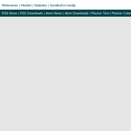
Webmaster
|
Hledání
|
Statistiky
|
Syndikační kanály
RSS News
|
RSS Downloads
|
Atom News
|
Atom Downloads
|
Plucker Text
|
Plucker Color