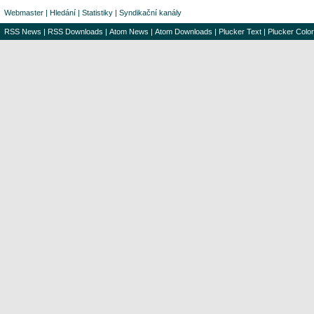
Webmaster
|
Hledání
|
Statistiky
|
Syndikační kanály
RSS News
|
RSS Downloads
|
Atom News
|
Atom Downloads
|
Plucker Text
|
Plucker Color