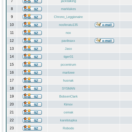
7
jacktalking
8
marklukes
9
Chrono_Leggionaire
10
nosferatu135
11
nox
12
pavlinaxx
13
Jaso
14
tiger01
15
pccentrum
16
marlowe
17
husnak
18
SYSMAN
19
BobsenClark
20
Kimov
21
cemak
22
karelstupka
23
Robodo