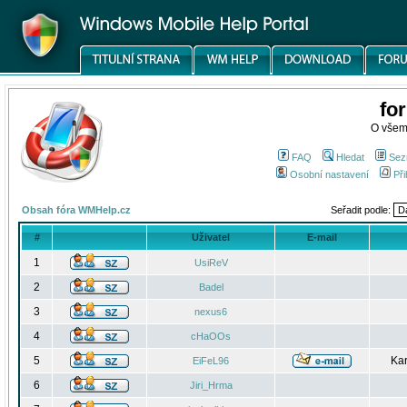
fo
O všem
FAQ
Hledat
Sez
Osobní nastavení
Při
Obsah fóra WMHelp.cz
Seřadit podle:
#
Uživatel
E-mail
1
UsiReV
2
Badel
3
nexus6
4
cHaOOs
5
Kar
EiFeL96
6
Jiri_Hrma