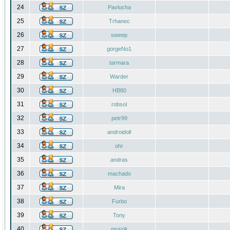
24
Pavlucha
25
Trhanec
26
sweep
27
gorgeNo1
28
tarmara
29
Warder
30
HB80
31
robsol
32
petr99
33
androidoll
34
ohr
35
andras
36
machado
37
Mira
38
Furbo
39
Tony
40
mrazik