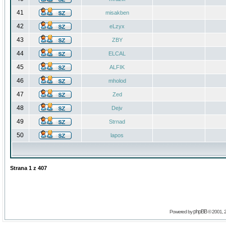
41
misakben
42
eLzyx
43
ZBY
44
ELCAL
45
ALFIK
46
mholod
47
Zed
48
Dejv
49
Strnad
50
lapos
Strana
1
z
407
phpBB
Powered by
© 2001, 