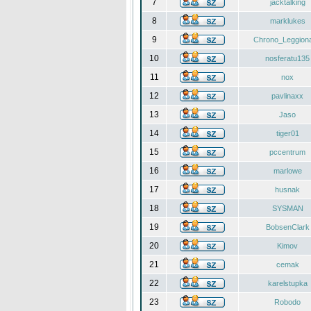
7
jacktalking
8
marklukes
9
Chrono_Leggiona
10
nosferatu135
11
nox
12
pavlinaxx
13
Jaso
14
tiger01
15
pccentrum
16
marlowe
17
husnak
18
SYSMAN
19
BobsenClark
20
Kimov
21
cemak
22
karelstupka
23
Robodo