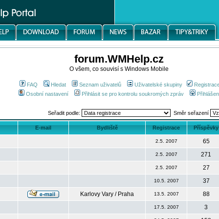
forum.WMHelp.cz
O všem, co souvisí s Windows Mobile
FAQ
Hledat
Seznam uživatelů
Uživatelské skupiny
Registrac
Osobní nastavení
Přihlásit se pro kontrolu soukromých zpráv
Přihlášen
Seřadit podle:
Směr seřazení
E-mail
Bydliště
Registrace
Příspěvky
65
2.5. 2007
271
2.5. 2007
27
2.5. 2007
37
10.5. 2007
Karlovy Vary / Praha
88
13.5. 2007
3
17.5. 2007