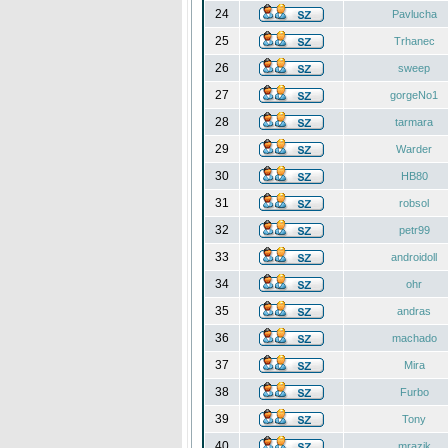
24
Pavlucha
25
Trhanec
26
sweep
27
gorgeNo1
28
tarmara
29
Warder
30
HB80
31
robsol
32
petr99
33
androidoll
34
ohr
35
andras
36
machado
37
Mira
38
Furbo
39
Tony
40
mrazik