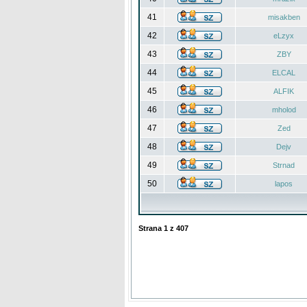
41
misakben
42
eLzyx
43
ZBY
44
ELCAL
45
ALFIK
46
mholod
47
Zed
48
Dejv
49
Strnad
50
lapos
Strana
1
z
407