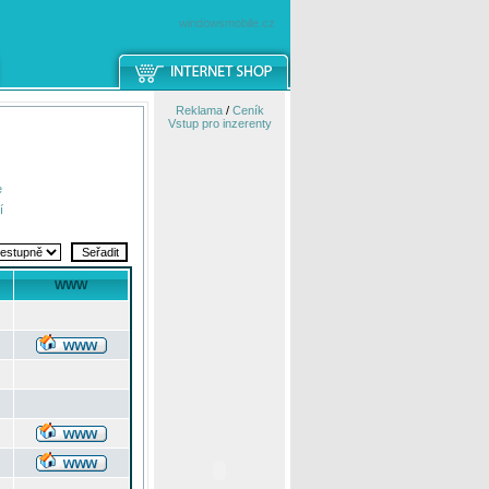
windowsmobile.cz
Reklama
/
Ceník
Vstup pro inzerenty
e
í
WWW