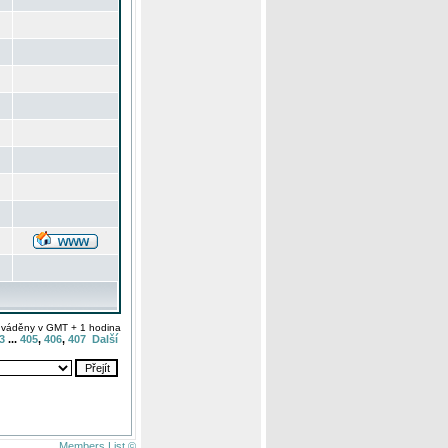
uváděny v GMT + 1 hodina
3
...
405
,
406
,
407
Další
Members List ©