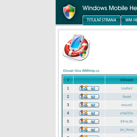
Obsah fóra WMHelp.cz
#
Uživatel
1
UsiReV
2
Badel
3
nexus6
4
cHaOOs
5
EiFeL96
6
Jiri_Hrma