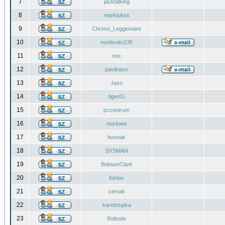
7
jacktalking
8
marklukes
9
Chrono_Leggionaire
10
nosferatu135
11
nox
12
pavlinaxx
13
Jaso
14
tiger01
15
pccentrum
16
marlowe
17
husnak
18
SYSMAN
19
BobsenClark
20
Kimov
21
cemak
22
karelstupka
23
Robodo