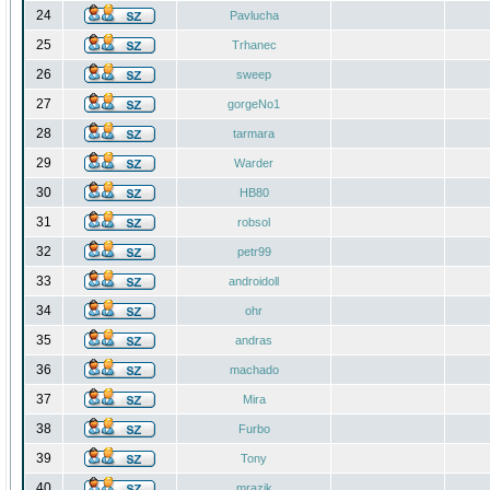
24
Pavlucha
25
Trhanec
26
sweep
27
gorgeNo1
28
tarmara
29
Warder
30
HB80
31
robsol
32
petr99
33
androidoll
34
ohr
35
andras
36
machado
37
Mira
38
Furbo
39
Tony
40
mrazik