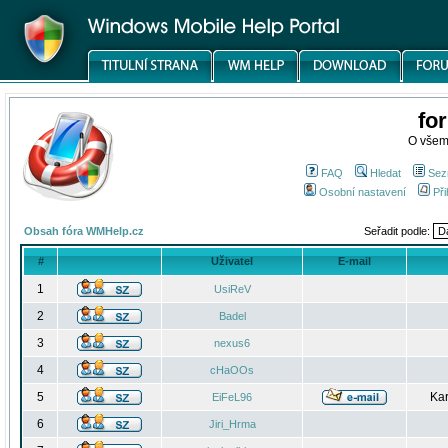
fo
O všem
FAQ
Hledat
Sez
Osobní nastavení
Při
Obsah fóra WMHelp.cz
Seřadit podle:
#
Uživatel
E-mail
1
UsiReV
2
Badel
3
nexus6
4
cHaOOs
5
Kar
EiFeL96
6
Jiri_Hrma