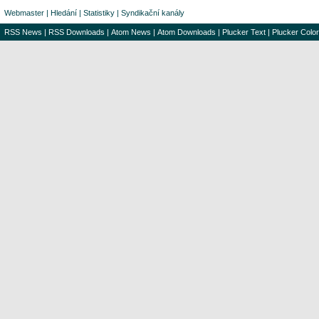
Webmaster
|
Hledání
|
Statistiky
|
Syndikační kanály
RSS News
|
RSS Downloads
|
Atom News
|
Atom Downloads
|
Plucker Text
|
Plucker Color