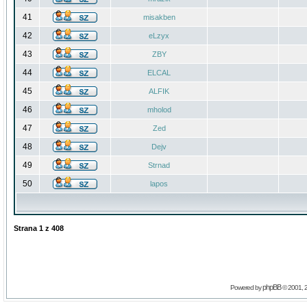
41
misakben
42
eLzyx
43
ZBY
44
ELCAL
45
ALFIK
46
mholod
47
Zed
48
Dejv
49
Strnad
50
lapos
Strana
1
z
408
phpBB
Powered by
© 2001, 