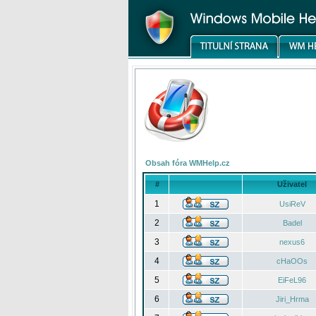
Obsah fóra WMHelp.cz
#
Uživatel
1
UsiReV
2
Badel
3
nexus6
4
cHaOOs
5
EiFeL96
6
Jiri_Hrma