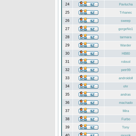
24
Pavlucha
25
Trhanec
26
sweep
27
gorgeNo1
28
tarmara
29
Warder
30
HB80
31
robsol
32
petr99
33
androidoll
34
ohr
35
andras
36
machado
37
Mira
38
Furbo
39
Tony
40
mrazik