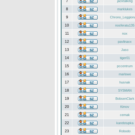
7
jacktalking
8
marklukes
9
Chrono_Leggiona
10
nosferatu135
11
nox
12
pavlinaxx
13
Jaso
14
tiger01
15
pccentrum
16
marlowe
17
husnak
18
SYSMAN
19
BobsenClark
20
Kimov
21
cemak
22
karelstupka
23
Robodo