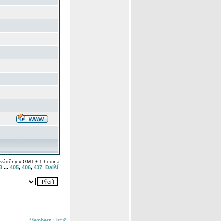
uváděny v GMT + 1 hodina
3
...
405
,
406
,
407
Další
Members List ©