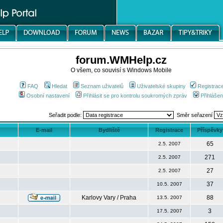
forum.WMHelp.cz
O všem, co souvisí s Windows Mobile
FAQ
Hledat
Seznam uživatelů
Uživatelské skupiny
Registrac
Osobní nastavení
Přihlásit se pro kontrolu soukromých zpráv
Přihlášen
Seřadit podle:
Směr seřazení
E-mail
Bydliště
Registrace
Příspěvky
65
2.5. 2007
271
2.5. 2007
27
2.5. 2007
37
10.5. 2007
Karlovy Vary / Praha
88
13.5. 2007
3
17.5. 2007