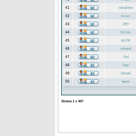
41
misakben
42
eLzyx
43
ZBY
44
ELCAL
45
ALFIK
46
mholod
47
Zed
48
Dejv
49
Strnad
50
lapos
Strana
1
z
407