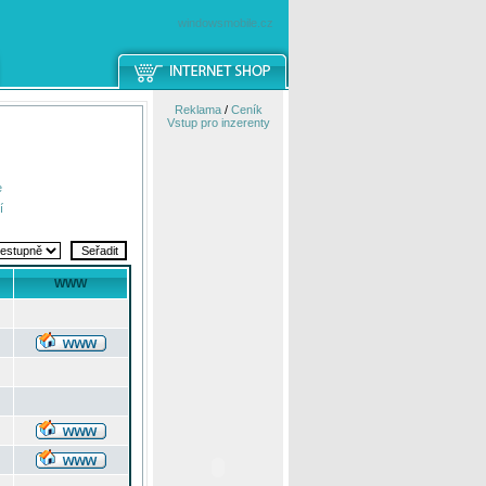
windowsmobile.cz
Reklama
/
Ceník
Vstup pro inzerenty
e
í
WWW