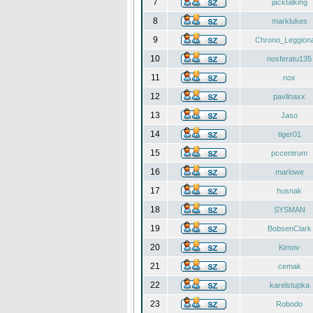
7
jacktalking
8
marklukes
9
Chrono_Leggiona
10
nosferatu135
11
nox
12
pavlinaxx
13
Jaso
14
tiger01
15
pccentrum
16
marlowe
17
husnak
18
SYSMAN
19
BobsenClark
20
Kimov
21
cemak
22
karelstupka
23
Robodo