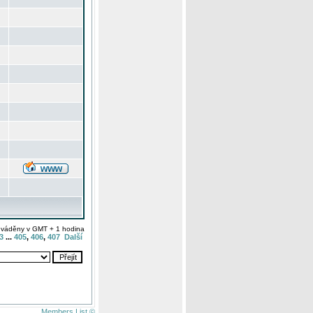
uváděny v GMT + 1 hodina
3
...
405
,
406
,
407
Další
Members List ©