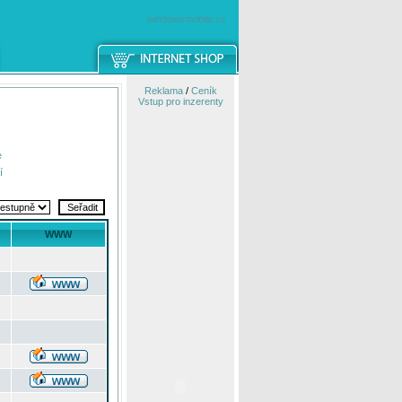
windowsmobile.cz
Reklama
/
Ceník
Vstup pro inzerenty
e
í
WWW