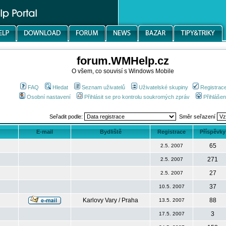
forum.WMHelp.cz
O všem, co souvisí s Windows Mobile
FAQ
Hledat
Seznam uživatelů
Uživatelské skupiny
Registrac
Osobní nastavení
Přihlásit se pro kontrolu soukromých zpráv
Přihlášen
Seřadit podle:
Směr seřazení
E-mail
Bydliště
Registrace
Příspěvky
65
2.5. 2007
271
2.5. 2007
27
2.5. 2007
37
10.5. 2007
Karlovy Vary / Praha
88
13.5. 2007
3
17.5. 2007