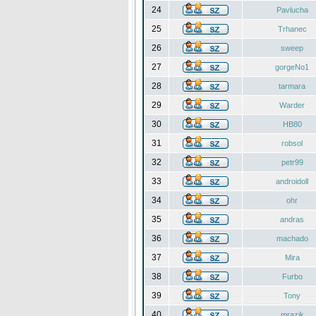
24
Pavlucha
25
Trhanec
26
sweep
27
gorgeNo1
28
tarmara
29
Warder
30
HB80
31
robsol
32
petr99
33
androidoll
34
ohr
35
andras
36
machado
37
Mira
38
Furbo
39
Tony
40
mrazik