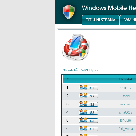
Obsah fóra WMHelp.cz
#
Uživatel
1
UsiReV
2
Badel
3
nexus6
4
cHaOOs
5
EiFeL96
6
Jiri_Hrma