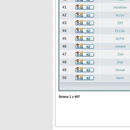
41
misakben
42
eLzyx
43
ZBY
44
ELCAL
45
ALFIK
46
mholod
47
Zed
48
Dejv
49
Strnad
50
lapos
Strana
1
z
407