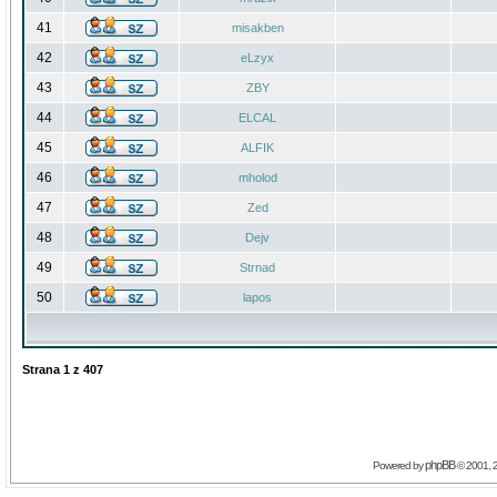
41
misakben
42
eLzyx
43
ZBY
44
ELCAL
45
ALFIK
46
mholod
47
Zed
48
Dejv
49
Strnad
50
lapos
Strana
1
z
407
phpBB
Powered by
© 2001, 