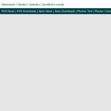
Webmaster
|
Hledání
|
Statistiky
|
Syndikační kanály
RSS News
|
RSS Downloads
|
Atom News
|
Atom Downloads
|
Plucker Text
|
Plucker Color