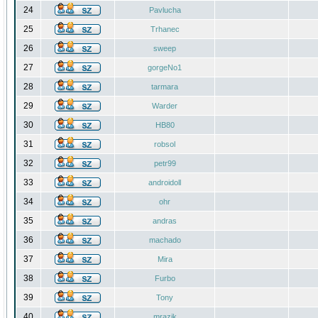
24
Pavlucha
25
Trhanec
26
sweep
27
gorgeNo1
28
tarmara
29
Warder
30
HB80
31
robsol
32
petr99
33
androidoll
34
ohr
35
andras
36
machado
37
Mira
38
Furbo
39
Tony
40
mrazik