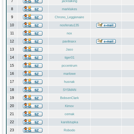
7
jacktalking
8
marklukes
9
Chrono_Leggionaire
10
nosferatu135
11
nox
12
pavlinaxx
13
Jaso
14
tiger01
15
pccentrum
16
marlowe
17
husnak
18
SYSMAN
19
BobsenClark
20
Kimov
21
cemak
22
karelstupka
23
Robodo