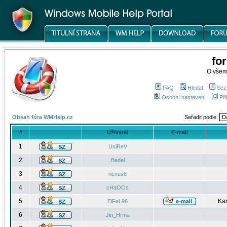
fo
O všem
FAQ
Hledat
Sez
Osobní nastavení
Při
Obsah fóra WMHelp.cz
Seřadit podle:
#
Uživatel
E-mail
1
UsiReV
2
Badel
3
nexus6
4
cHaOOs
5
Kar
EiFeL96
6
Jiri_Hrma