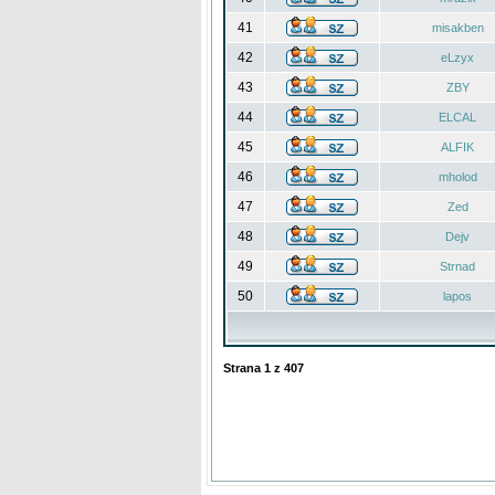
41
misakben
42
eLzyx
43
ZBY
44
ELCAL
45
ALFIK
46
mholod
47
Zed
48
Dejv
49
Strnad
50
lapos
Strana
1
z
407