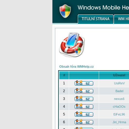
Obsah fóra WMHelp.cz
#
Uživatel
1
UsiReV
2
Badel
3
nexus6
4
cHaOOs
5
EiFeL96
6
Jiri_Hrma