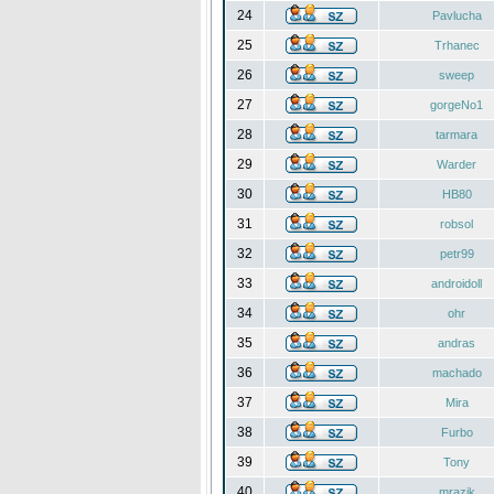
24
Pavlucha
25
Trhanec
26
sweep
27
gorgeNo1
28
tarmara
29
Warder
30
HB80
31
robsol
32
petr99
33
androidoll
34
ohr
35
andras
36
machado
37
Mira
38
Furbo
39
Tony
40
mrazik