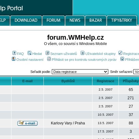
forum.WMHelp.cz
O všem, co souvisí s Windows Mobile
FAQ
Hledat
Seznam uživatelů
Uživatelské skupiny
Registrac
Osobní nastavení
Přihlásit se pro kontrolu soukromých zpráv
Přihlášen
Seřadit podle:
Směr seřazení
E-mail
Bydliště
Registrace
Příspěvky
65
2.5. 2007
271
2.5. 2007
27
2.5. 2007
37
10.5. 2007
Karlovy Vary / Praha
88
13.5. 2007
3
17.5. 2007