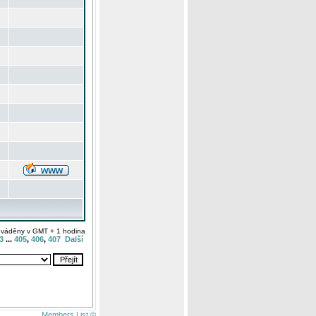
uváděny v GMT + 1 hodina
3
...
405
,
406
,
407
Další
Members List ©