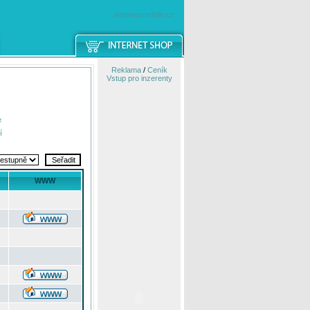
windowsmobile.cz
Reklama
/
Ceník
Vstup pro inzerenty
e
í
WWW