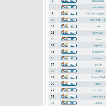
7
jacktalking
8
marklukes
9
Chrono_Leggiona
10
nosferatu135
11
nox
12
pavlinaxx
13
Jaso
14
tiger01
15
pccentrum
16
marlowe
17
husnak
18
SYSMAN
19
BobsenClark
20
Kimov
21
cemak
22
karelstupka
23
Robodo