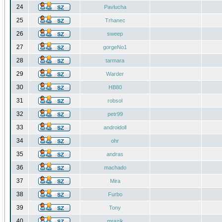
24
Pavlucha
25
Trhanec
26
sweep
27
gorgeNo1
28
tarmara
29
Warder
30
HB80
31
robsol
32
petr99
33
androidoll
34
ohr
35
andras
36
machado
37
Mira
38
Furbo
39
Tony
40
mrazik