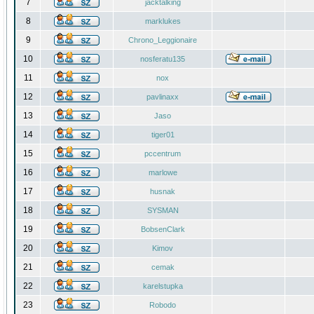
7
jacktalking
8
marklukes
9
Chrono_Leggionaire
10
nosferatu135
11
nox
12
pavlinaxx
13
Jaso
14
tiger01
15
pccentrum
16
marlowe
17
husnak
18
SYSMAN
19
BobsenClark
20
Kimov
21
cemak
22
karelstupka
23
Robodo