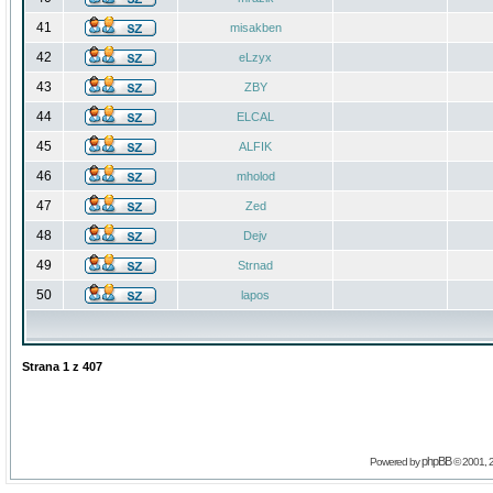
41
misakben
42
eLzyx
43
ZBY
44
ELCAL
45
ALFIK
46
mholod
47
Zed
48
Dejv
49
Strnad
50
lapos
Strana
1
z
407
phpBB
Powered by
© 2001, 