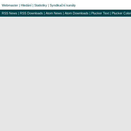
Webmaster
|
Hledání
|
Statistiky
|
Syndikační kanály
RSS News
|
RSS Downloads
|
Atom News
|
Atom Downloads
|
Plucker Text
|
Plucker Color