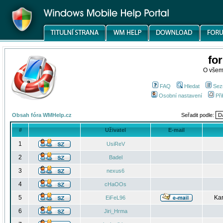
fo
O všem
FAQ
Hledat
Sez
Osobní nastavení
Při
Obsah fóra WMHelp.cz
Seřadit podle:
#
Uživatel
E-mail
1
UsiReV
2
Badel
3
nexus6
4
cHaOOs
5
Kar
EiFeL96
6
Jiri_Hrma