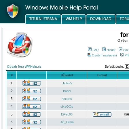
fo
O všem
FAQ
Hledat
Sez
Osobní nastavení
Při
Obsah fóra WMHelp.cz
Seřadit podle:
#
Uživatel
E-mail
1
UsiReV
2
Badel
3
nexus6
4
cHaOOs
5
Kar
EiFeL96
6
Jiri_Hrma