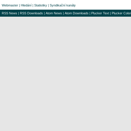
Webmaster
|
Hledání
|
Statistiky
|
Syndikační kanály
RSS News
|
RSS Downloads
|
Atom News
|
Atom Downloads
|
Plucker Text
|
Plucker Color