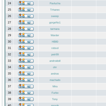
24
Pavlucha
25
Trhanec
26
sweep
27
gorgeNo1
28
tarmara
29
Warder
30
HB80
31
robsol
32
petr99
33
androidoll
34
ohr
35
andras
36
machado
37
Mira
38
Furbo
39
Tony
40
mrazik