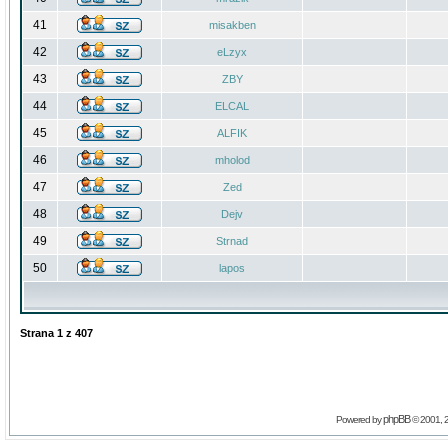
41
misakben
42
eLzyx
43
ZBY
44
ELCAL
45
ALFIK
46
mholod
47
Zed
48
Dejv
49
Strnad
50
lapos
Strana
1
z
407
phpBB
Powered by
© 2001, 