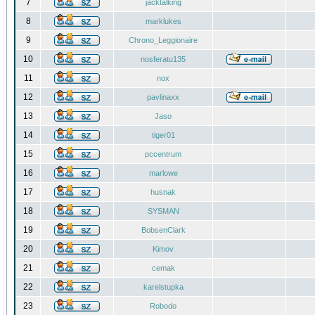
7
jacktalking
8
marklukes
9
Chrono_Leggionaire
10
nosferatu135
11
nox
12
pavlinaxx
13
Jaso
14
tiger01
15
pccentrum
16
marlowe
17
husnak
18
SYSMAN
19
BobsenClark
20
Kimov
21
cemak
22
karelstupka
23
Robodo