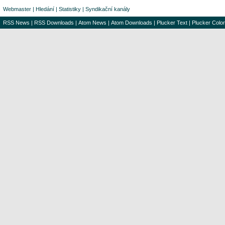
Webmaster
|
Hledání
|
Statistiky
|
Syndikační kanály
RSS News
|
RSS Downloads
|
Atom News
|
Atom Downloads
|
Plucker Text
|
Plucker Color