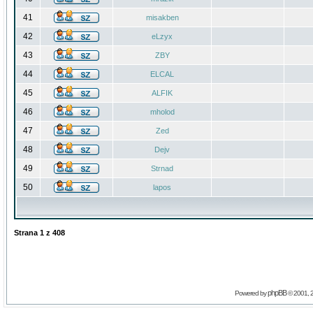
41
misakben
42
eLzyx
43
ZBY
44
ELCAL
45
ALFIK
46
mholod
47
Zed
48
Dejv
49
Strnad
50
lapos
Strana
1
z
408
phpBB
Powered by
© 2001, 