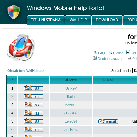
fo
O všem
FAQ
Hledat
Sez
Osobní nastavení
Při
Obsah fóra WMHelp.cz
Seřadit podle:
#
Uživatel
E-mail
1
UsiReV
2
Badel
3
nexus6
4
cHaOOs
5
Kar
EiFeL96
6
Jiri_Hrma