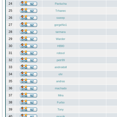
24
Pavlucha
25
Trhanec
26
sweep
27
gorgeNo1
28
tarmara
29
Warder
30
HB80
31
robsol
32
petr99
33
androidoll
34
ohr
35
andras
36
machado
37
Mira
38
Furbo
39
Tony
40
mrazik