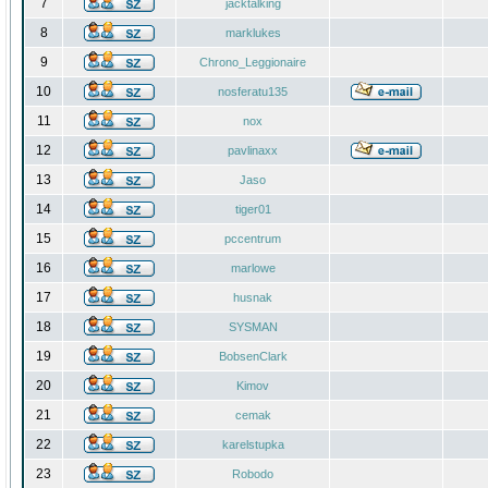
7
jacktalking
8
marklukes
9
Chrono_Leggionaire
10
nosferatu135
11
nox
12
pavlinaxx
13
Jaso
14
tiger01
15
pccentrum
16
marlowe
17
husnak
18
SYSMAN
19
BobsenClark
20
Kimov
21
cemak
22
karelstupka
23
Robodo