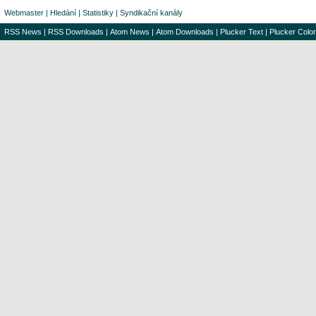
Webmaster
|
Hledání
|
Statistiky
|
Syndikační kanály
RSS News
|
RSS Downloads
|
Atom News
|
Atom Downloads
|
Plucker Text
|
Plucker Color