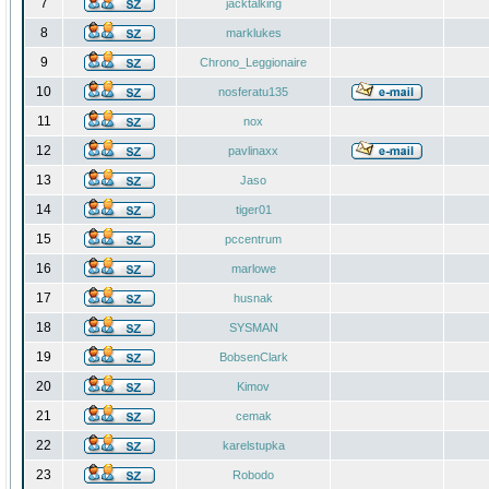
7
jacktalking
8
marklukes
9
Chrono_Leggionaire
10
nosferatu135
11
nox
12
pavlinaxx
13
Jaso
14
tiger01
15
pccentrum
16
marlowe
17
husnak
18
SYSMAN
19
BobsenClark
20
Kimov
21
cemak
22
karelstupka
23
Robodo