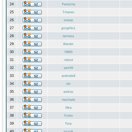
24
Pavlucha
25
Trhanec
26
sweep
27
gorgeNo1
28
tarmara
29
Warder
30
HB80
31
robsol
32
petr99
33
androidoll
34
ohr
35
andras
36
machado
37
Mira
38
Furbo
39
Tony
40
mrazik