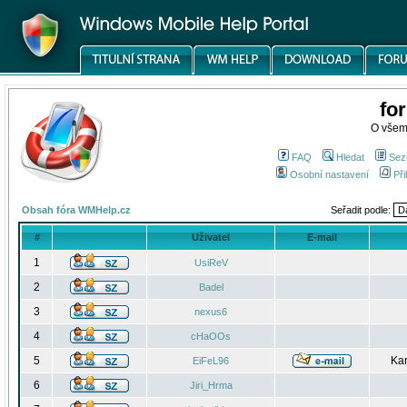
fo
O všem
FAQ
Hledat
Sez
Osobní nastavení
Při
Obsah fóra WMHelp.cz
Seřadit podle:
#
Uživatel
E-mail
1
UsiReV
2
Badel
3
nexus6
4
cHaOOs
5
Kar
EiFeL96
6
Jiri_Hrma