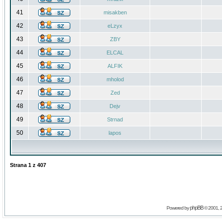
41
misakben
42
eLzyx
43
ZBY
44
ELCAL
45
ALFIK
46
mholod
47
Zed
48
Dejv
49
Strnad
50
lapos
Strana
1
z
407
phpBB
Powered by
© 2001, 