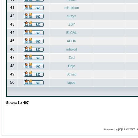
41
misakben
42
eLzyx
43
ZBY
44
ELCAL
45
ALFIK
46
mholod
47
Zed
48
Dejv
49
Strnad
50
lapos
Strana
1
z
407
phpBB
Powered by
© 2001, 