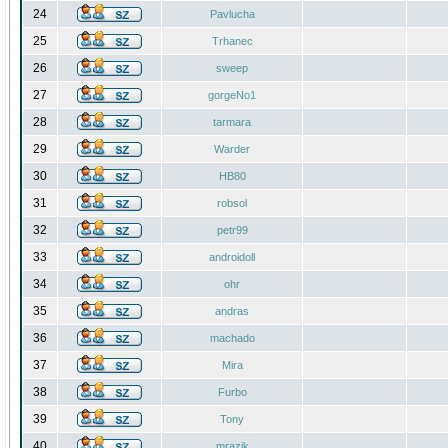
24
Pavlucha
25
Trhanec
26
sweep
27
gorgeNo1
28
tarmara
29
Warder
30
HB80
31
robsol
32
petr99
33
androidoll
34
ohr
35
andras
36
machado
37
Mira
38
Furbo
39
Tony
40
mrazik