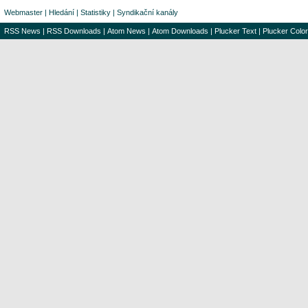
Webmaster
|
Hledání
|
Statistiky
|
Syndikační kanály
RSS News
|
RSS Downloads
|
Atom News
|
Atom Downloads
|
Plucker Text
|
Plucker Color