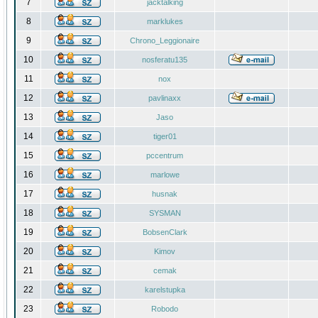
7
jacktalking
8
marklukes
9
Chrono_Leggionaire
10
nosferatu135
11
nox
12
pavlinaxx
13
Jaso
14
tiger01
15
pccentrum
16
marlowe
17
husnak
18
SYSMAN
19
BobsenClark
20
Kimov
21
cemak
22
karelstupka
23
Robodo