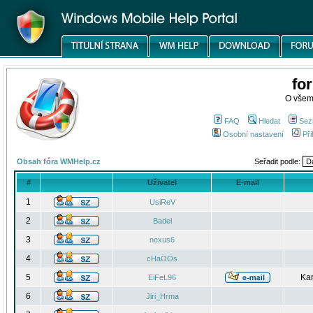
fo
O všem
FAQ
Hledat
Sez
Osobní nastavení
Při
Obsah fóra WMHelp.cz
Seřadit podle:
#
Uživatel
E-mail
1
UsiReV
2
Badel
3
nexus6
4
cHaOOs
5
Kar
EiFeL96
6
Jiri_Hrma