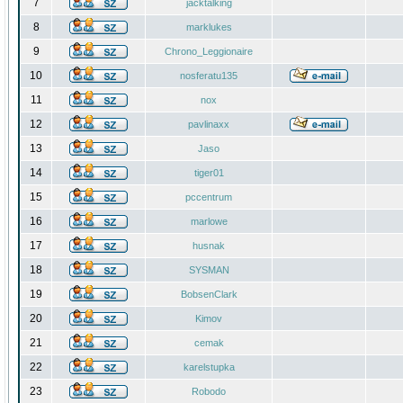
7
jacktalking
8
marklukes
9
Chrono_Leggionaire
10
nosferatu135
11
nox
12
pavlinaxx
13
Jaso
14
tiger01
15
pccentrum
16
marlowe
17
husnak
18
SYSMAN
19
BobsenClark
20
Kimov
21
cemak
22
karelstupka
23
Robodo