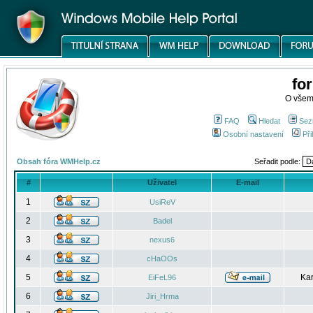
fo
O všem
FAQ
Hledat
Sez
Osobní nastavení
Při
Obsah fóra WMHelp.cz
Seřadit podle:
#
Uživatel
E-mail
1
UsiReV
2
Badel
3
nexus6
4
cHaOOs
5
Kar
EiFeL96
6
Jiri_Hrma