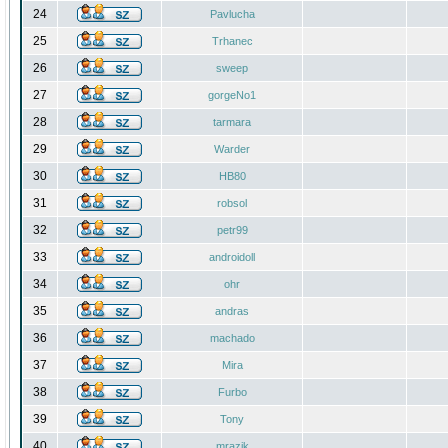
24
Pavlucha
25
Trhanec
26
sweep
27
gorgeNo1
28
tarmara
29
Warder
30
HB80
31
robsol
32
petr99
33
androidoll
34
ohr
35
andras
36
machado
37
Mira
38
Furbo
39
Tony
40
mrazik