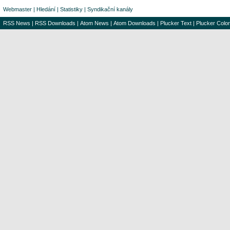
Webmaster
|
Hledání
|
Statistiky
|
Syndikační kanály
RSS News
|
RSS Downloads
|
Atom News
|
Atom Downloads
|
Plucker Text
|
Plucker Color