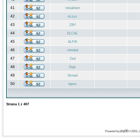
41
misakben
42
eLzyx
43
ZBY
44
ELCAL
45
ALFIK
46
mholod
47
Zed
48
Dejv
49
Strnad
50
lapos
Strana
1
z
407
phpBB
Powered by
© 2001, 