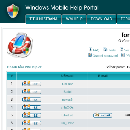
fo
O všem
FAQ
Hledat
Sez
Osobní nastavení
Při
Obsah fóra WMHelp.cz
Seřadit podle:
#
Uživatel
E-mail
1
UsiReV
2
Badel
3
nexus6
4
cHaOOs
5
Kar
EiFeL96
6
Jiri_Hrma