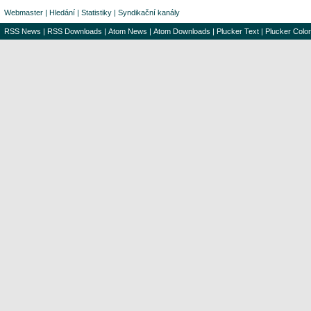
Webmaster
|
Hledání
|
Statistiky
|
Syndikační kanály
RSS News
|
RSS Downloads
|
Atom News
|
Atom Downloads
|
Plucker Text
|
Plucker Color