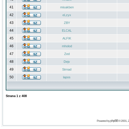
41
misakben
42
eLzyx
43
ZBY
44
ELCAL
45
ALFIK
46
mholod
47
Zed
48
Dejv
49
Strnad
50
lapos
Strana
1
z
408
phpBB
Powered by
© 2001, 