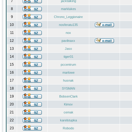
7
jacktalking
8
marklukes
9
Chrono_Leggionaire
10
nosferatu135
11
nox
12
pavlinaxx
13
Jaso
14
tiger01
15
pccentrum
16
marlowe
17
husnak
18
SYSMAN
19
BobsenClark
20
Kimov
21
cemak
22
karelstupka
23
Robodo