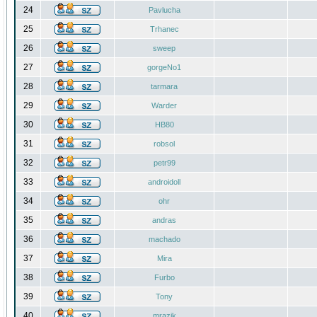
24
Pavlucha
25
Trhanec
26
sweep
27
gorgeNo1
28
tarmara
29
Warder
30
HB80
31
robsol
32
petr99
33
androidoll
34
ohr
35
andras
36
machado
37
Mira
38
Furbo
39
Tony
40
mrazik