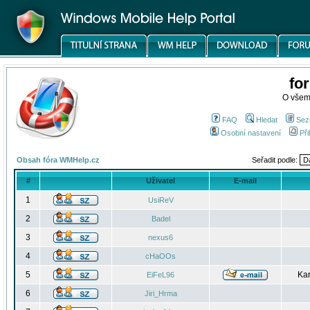
fo
O všem
FAQ
Hledat
Sez
Osobní nastavení
Při
Obsah fóra WMHelp.cz
Seřadit podle:
#
Uživatel
E-mail
1
UsiReV
2
Badel
3
nexus6
4
cHaOOs
5
Kar
EiFeL96
6
Jiri_Hrma