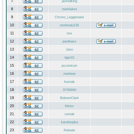
7
jacktalking
8
marklukes
9
Chrono_Leggionaire
10
nosferatu135
11
nox
12
pavlinaxx
13
Jaso
14
tiger01
15
pccentrum
16
marlowe
17
husnak
18
SYSMAN
19
BobsenClark
20
Kimov
21
cemak
22
karelstupka
23
Robodo