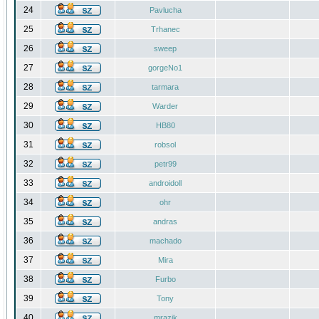
24
Pavlucha
25
Trhanec
26
sweep
27
gorgeNo1
28
tarmara
29
Warder
30
HB80
31
robsol
32
petr99
33
androidoll
34
ohr
35
andras
36
machado
37
Mira
38
Furbo
39
Tony
40
mrazik