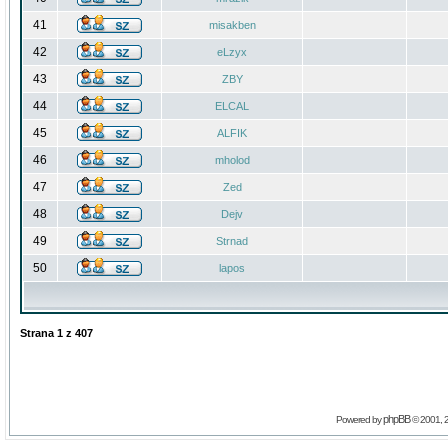
41
misakben
42
eLzyx
43
ZBY
44
ELCAL
45
ALFIK
46
mholod
47
Zed
48
Dejv
49
Strnad
50
lapos
Strana
1
z
407
phpBB
Powered by
© 2001, 