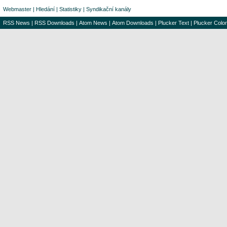
Webmaster
|
Hledání
|
Statistiky
|
Syndikační kanály
RSS News
|
RSS Downloads
|
Atom News
|
Atom Downloads
|
Plucker Text
|
Plucker Color