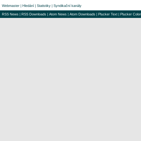
Webmaster
|
Hledání
|
Statistiky
|
Syndikační kanály
RSS News
|
RSS Downloads
|
Atom News
|
Atom Downloads
|
Plucker Text
|
Plucker Color