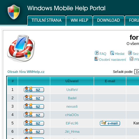
fo
O všem
FAQ
Hledat
Sez
Osobní nastavení
Při
Obsah fóra WMHelp.cz
Seřadit podle:
#
Uživatel
E-mail
1
UsiReV
2
Badel
3
nexus6
4
cHaOOs
5
Kar
EiFeL96
6
Jiri_Hrma