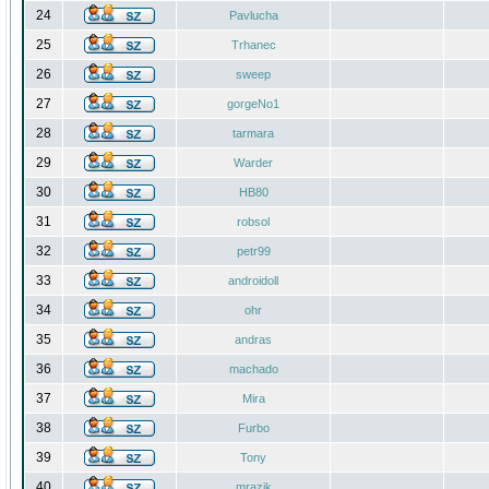
24
Pavlucha
25
Trhanec
26
sweep
27
gorgeNo1
28
tarmara
29
Warder
30
HB80
31
robsol
32
petr99
33
androidoll
34
ohr
35
andras
36
machado
37
Mira
38
Furbo
39
Tony
40
mrazik