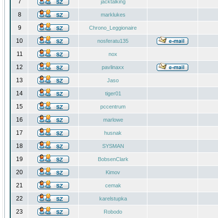
7
jacktalking
8
marklukes
9
Chrono_Leggionaire
10
nosferatu135
11
nox
12
pavlinaxx
13
Jaso
14
tiger01
15
pccentrum
16
marlowe
17
husnak
18
SYSMAN
19
BobsenClark
20
Kimov
21
cemak
22
karelstupka
23
Robodo