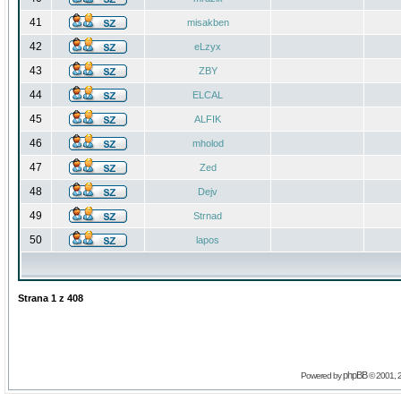
41
misakben
42
eLzyx
43
ZBY
44
ELCAL
45
ALFIK
46
mholod
47
Zed
48
Dejv
49
Strnad
50
lapos
Strana
1
z
408
phpBB
Powered by
© 2001, 