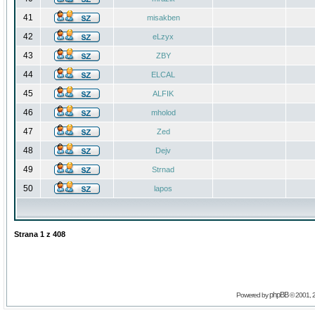
41
misakben
42
eLzyx
43
ZBY
44
ELCAL
45
ALFIK
46
mholod
47
Zed
48
Dejv
49
Strnad
50
lapos
Strana
1
z
408
phpBB
Powered by
© 2001, 