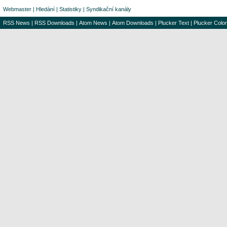
Webmaster
|
Hledání
|
Statistiky
|
Syndikační kanály
RSS News
|
RSS Downloads
|
Atom News
|
Atom Downloads
|
Plucker Text
|
Plucker Color