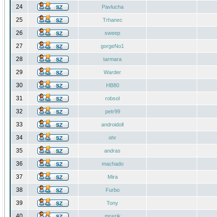
24
Pavlucha
25
Trhanec
26
sweep
27
gorgeNo1
28
tarmara
29
Warder
30
HB80
31
robsol
32
petr99
33
androidoll
34
ohr
35
andras
36
machado
37
Mira
38
Furbo
39
Tony
40
mrazik