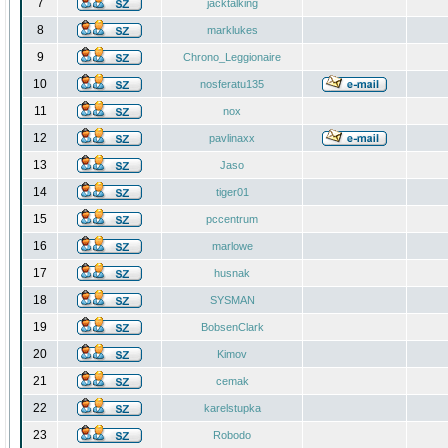
7
jacktalking
8
marklukes
9
Chrono_Leggionaire
10
nosferatu135
11
nox
12
pavlinaxx
13
Jaso
14
tiger01
15
pccentrum
16
marlowe
17
husnak
18
SYSMAN
19
BobsenClark
20
Kimov
21
cemak
22
karelstupka
23
Robodo