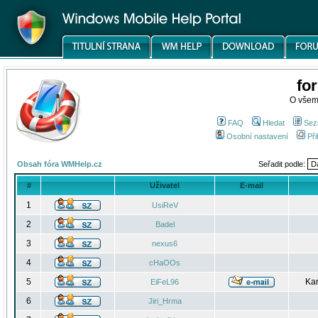
fo
O všem
FAQ
Hledat
Sez
Osobní nastavení
Při
Obsah fóra WMHelp.cz
Seřadit podle:
#
Uživatel
E-mail
1
UsiReV
2
Badel
3
nexus6
4
cHaOOs
5
Kar
EiFeL96
6
Jiri_Hrma