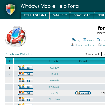
fo
O všem
FAQ
Hledat
Sez
Osobní nastavení
Při
Obsah fóra WMHelp.cz
Seřadit podle:
#
Uživatel
E-mail
1
UsiReV
2
Badel
3
nexus6
4
cHaOOs
5
Kar
EiFeL96
6
Jiri_Hrma