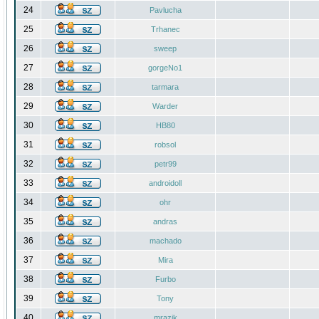
24
Pavlucha
25
Trhanec
26
sweep
27
gorgeNo1
28
tarmara
29
Warder
30
HB80
31
robsol
32
petr99
33
androidoll
34
ohr
35
andras
36
machado
37
Mira
38
Furbo
39
Tony
40
mrazik