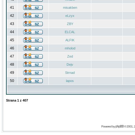
41
misakben
42
eLzyx
43
ZBY
44
ELCAL
45
ALFIK
46
mholod
47
Zed
48
Dejv
49
Strnad
50
lapos
Strana
1
z
407
phpBB
Powered by
© 2001, 