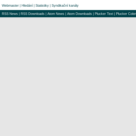
Webmaster
|
Hledání
|
Statistiky
|
Syndikační kanály
RSS News
|
RSS Downloads
|
Atom News
|
Atom Downloads
|
Plucker Text
|
Plucker Color