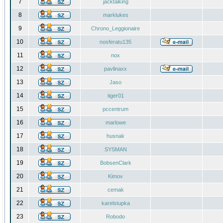
7
jacktalking
8
marklukes
9
Chrono_Leggionaire
10
nosferatu135
11
nox
12
pavlinaxx
13
Jaso
14
tiger01
15
pccentrum
16
marlowe
17
husnak
18
SYSMAN
19
BobsenClark
20
Kimov
21
cemak
22
karelstupka
23
Robodo