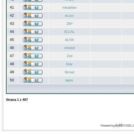
41
misakben
42
eLzyx
43
ZBY
44
ELCAL
45
ALFIK
46
mholod
47
Zed
48
Dejv
49
Strnad
50
lapos
Strana
1
z
407
phpBB
Powered by
© 2001, 