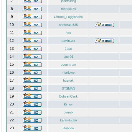
7
jacktalking
8
marklukes
9
Chrono_Leggionaire
10
nosferatu135
11
nox
12
pavlinaxx
13
Jaso
14
tiger01
15
pccentrum
16
marlowe
17
husnak
18
SYSMAN
19
BobsenClark
20
Kimov
21
cemak
22
karelstupka
23
Robodo