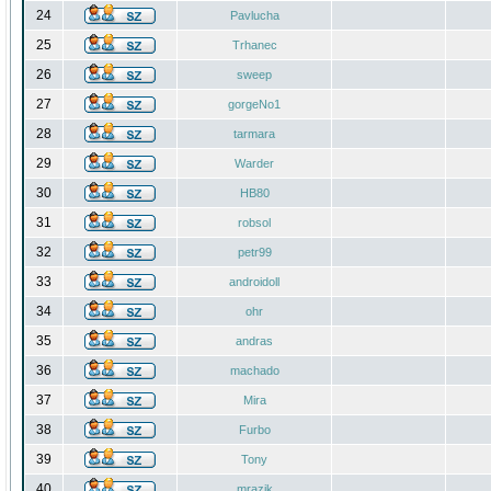
24
Pavlucha
25
Trhanec
26
sweep
27
gorgeNo1
28
tarmara
29
Warder
30
HB80
31
robsol
32
petr99
33
androidoll
34
ohr
35
andras
36
machado
37
Mira
38
Furbo
39
Tony
40
mrazik