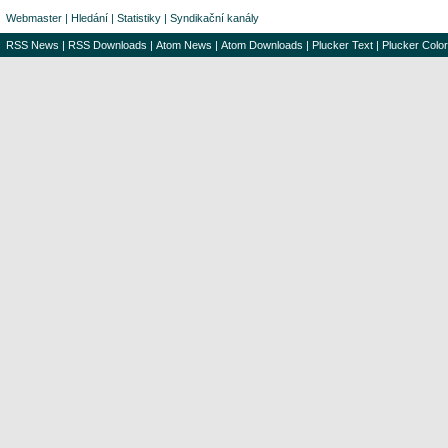
Webmaster
|
Hledání
|
Statistiky
|
Syndikační kanály
RSS News
|
RSS Downloads
|
Atom News
|
Atom Downloads
|
Plucker Text
|
Plucker Color