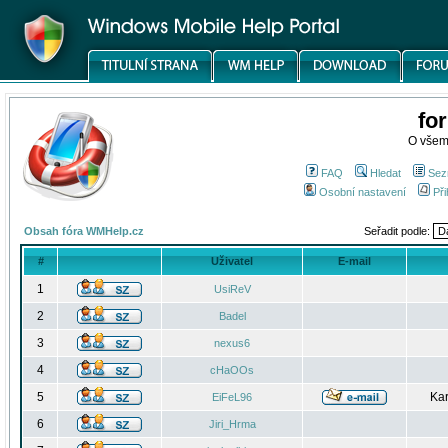
fo
O všem
FAQ
Hledat
Sez
Osobní nastavení
Při
Obsah fóra WMHelp.cz
Seřadit podle:
#
Uživatel
E-mail
1
UsiReV
2
Badel
3
nexus6
4
cHaOOs
5
Kar
EiFeL96
6
Jiri_Hrma