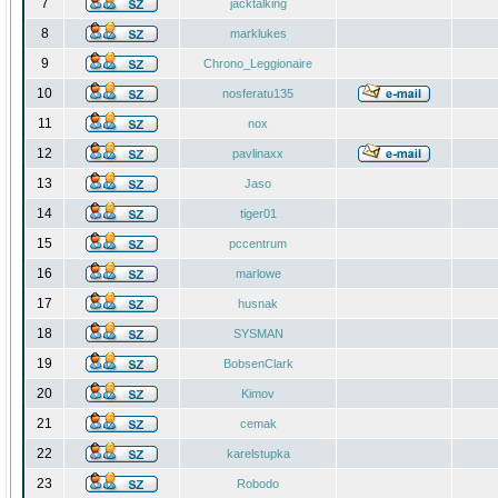
7
jacktalking
8
marklukes
9
Chrono_Leggionaire
10
nosferatu135
11
nox
12
pavlinaxx
13
Jaso
14
tiger01
15
pccentrum
16
marlowe
17
husnak
18
SYSMAN
19
BobsenClark
20
Kimov
21
cemak
22
karelstupka
23
Robodo