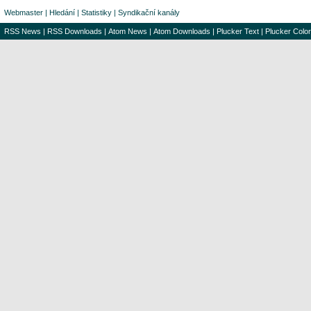
Webmaster
|
Hledání
|
Statistiky
|
Syndikační kanály
RSS News
|
RSS Downloads
|
Atom News
|
Atom Downloads
|
Plucker Text
|
Plucker Color