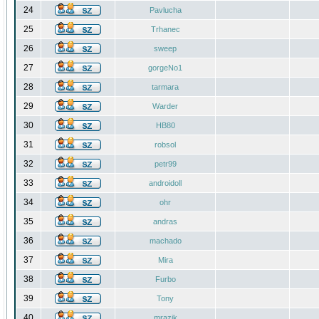
24
Pavlucha
25
Trhanec
26
sweep
27
gorgeNo1
28
tarmara
29
Warder
30
HB80
31
robsol
32
petr99
33
androidoll
34
ohr
35
andras
36
machado
37
Mira
38
Furbo
39
Tony
40
mrazik