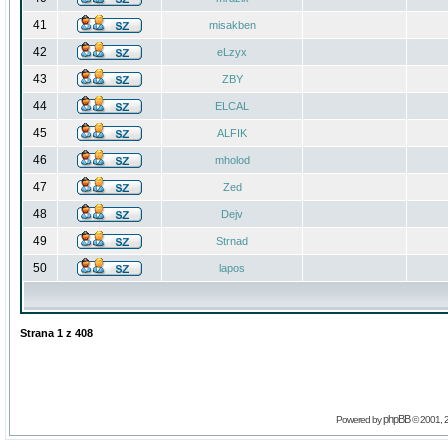
41
misakben
42
eLzyx
43
ZBY
44
ELCAL
45
ALFIK
46
mholod
47
Zed
48
Dejv
49
Strnad
50
lapos
Strana
1
z
408
phpBB
Powered by
© 2001, 