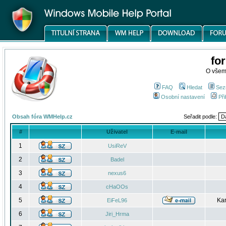
fo
O všem
FAQ
Hledat
Sez
Osobní nastavení
Při
Obsah fóra WMHelp.cz
Seřadit podle:
#
Uživatel
E-mail
1
UsiReV
2
Badel
3
nexus6
4
cHaOOs
5
Kar
EiFeL96
6
Jiri_Hrma