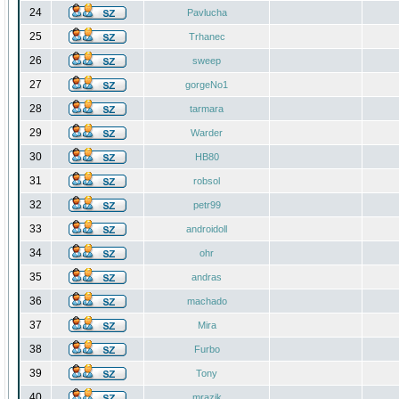
24
Pavlucha
25
Trhanec
26
sweep
27
gorgeNo1
28
tarmara
29
Warder
30
HB80
31
robsol
32
petr99
33
androidoll
34
ohr
35
andras
36
machado
37
Mira
38
Furbo
39
Tony
40
mrazik