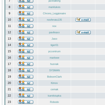
7
jacktalking
8
marklukes
9
Chrono_Leggionaire
10
nosferatu135
11
nox
12
pavlinaxx
13
Jaso
14
tiger01
15
pccentrum
16
marlowe
17
husnak
18
SYSMAN
19
BobsenClark
20
Kimov
21
cemak
22
karelstupka
23
Robodo