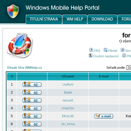
fo
O všem
FAQ
Hledat
Sez
Osobní nastavení
Při
Obsah fóra WMHelp.cz
Seřadit podle:
#
Uživatel
E-mail
1
UsiReV
2
Badel
3
nexus6
4
cHaOOs
5
Kar
EiFeL96
6
Jiri_Hrma