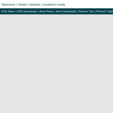
Webmaster
|
Hledání
|
Statistiky
|
Syndikační kanály
RSS News
|
RSS Downloads
|
Atom News
|
Atom Downloads
|
Plucker Text
|
Plucker Color