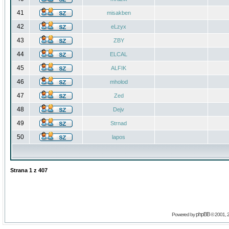
41
misakben
42
eLzyx
43
ZBY
44
ELCAL
45
ALFIK
46
mholod
47
Zed
48
Dejv
49
Strnad
50
lapos
Strana
1
z
407
phpBB
Powered by
© 2001, 