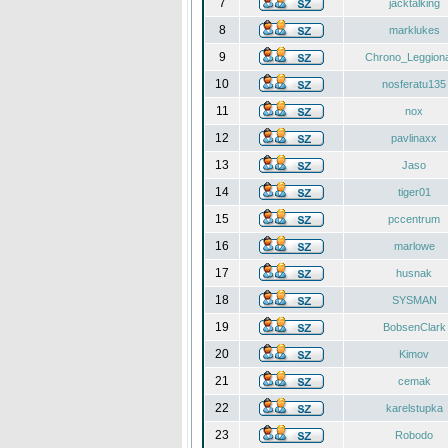
7
jacktalking
8
marklukes
9
Chrono_Leggiona
10
nosferatu135
11
nox
12
pavlinaxx
13
Jaso
14
tiger01
15
pccentrum
16
marlowe
17
husnak
18
SYSMAN
19
BobsenClark
20
Kimov
21
cemak
22
karelstupka
23
Robodo