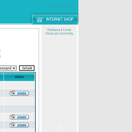
windowsmobile.cz
Reklama
/
Ceník
Vstup pro inzerenty
e
í
WWW