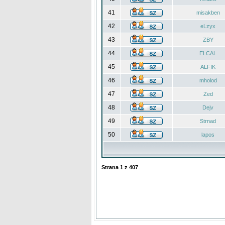
41
misakben
42
eLzyx
43
ZBY
44
ELCAL
45
ALFIK
46
mholod
47
Zed
48
Dejv
49
Strnad
50
lapos
Strana
1
z
407