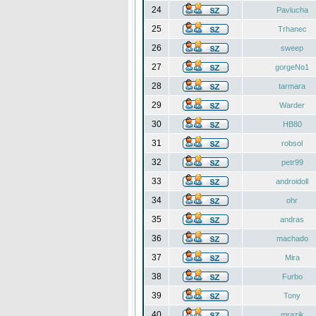
24
Pavlucha
25
Trhanec
26
sweep
27
gorgeNo1
28
tarmara
29
Warder
30
HB80
31
robsol
32
petr99
33
androidoll
34
ohr
35
andras
36
machado
37
Mira
38
Furbo
39
Tony
40
mrazik