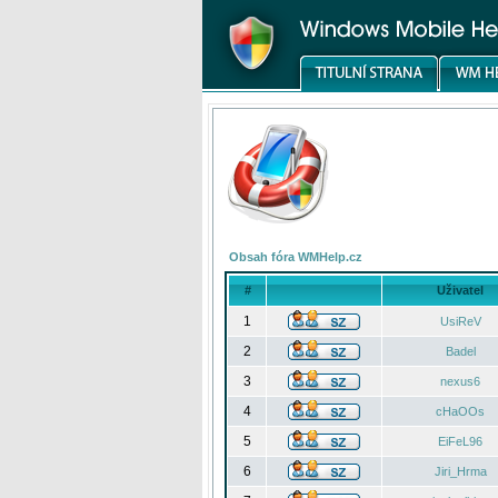
Obsah fóra WMHelp.cz
#
Uživatel
1
UsiReV
2
Badel
3
nexus6
4
cHaOOs
5
EiFeL96
6
Jiri_Hrma