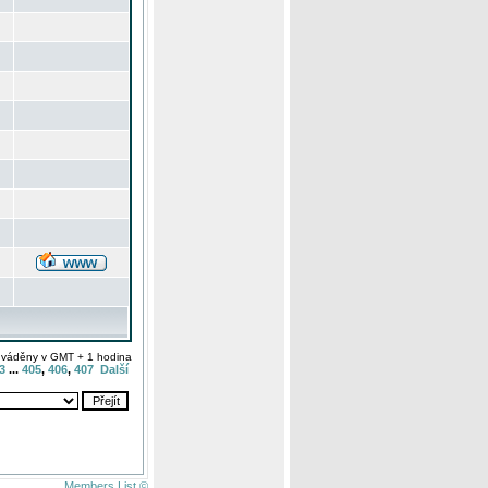
uváděny v GMT + 1 hodina
3
...
405
,
406
,
407
Další
Members List ©