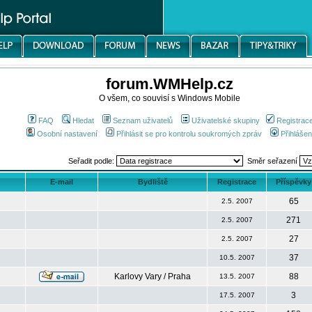
forum.WMHelp.cz
O všem, co souvisí s Windows Mobile
FAQ
Hledat
Seznam uživatelů
Uživatelské skupiny
Registrac
Osobní nastavení
Přihlásit se pro kontrolu soukromých zpráv
Přihlášen
Seřadit podle:
Směr seřazení
E-mail
Bydliště
Registrace
Příspěvky
65
2.5. 2007
271
2.5. 2007
27
2.5. 2007
37
10.5. 2007
Karlovy Vary / Praha
88
13.5. 2007
3
17.5. 2007