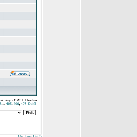
uváděny v GMT + 1 hodina
3
...
405
,
406
,
407
Další
Members List ©