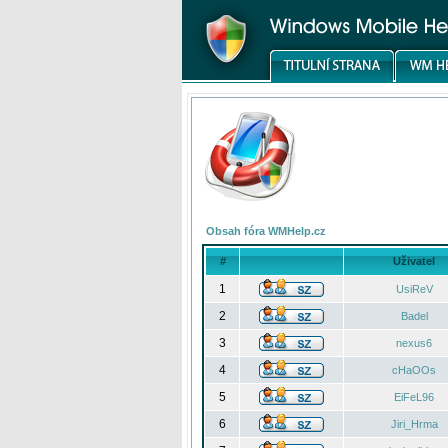
Obsah fóra WMHelp.cz
#
Uživatel
1
UsiReV
2
Badel
3
nexus6
4
cHaOOs
5
EiFeL96
6
Jiri_Hrma