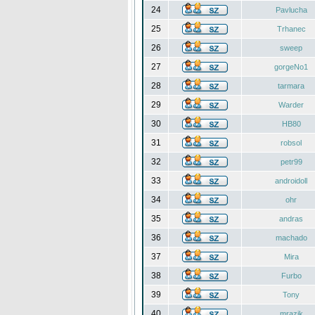
24
Pavlucha
25
Trhanec
26
sweep
27
gorgeNo1
28
tarmara
29
Warder
30
HB80
31
robsol
32
petr99
33
androidoll
34
ohr
35
andras
36
machado
37
Mira
38
Furbo
39
Tony
40
mrazik