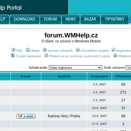
forum.WMHelp.cz
O všem, co souvisí s Windows Mobile
FAQ
Hledat
Seznam uživatelů
Uživatelské skupiny
Registrac
Osobní nastavení
Přihlásit se pro kontrolu soukromých zpráv
Přihlášen
Seřadit podle:
Směr seřazení
E-mail
Bydliště
Registrace
Příspěvky
65
2.5. 2007
271
2.5. 2007
27
2.5. 2007
37
10.5. 2007
Karlovy Vary / Praha
88
13.5. 2007
3
17.5. 2007