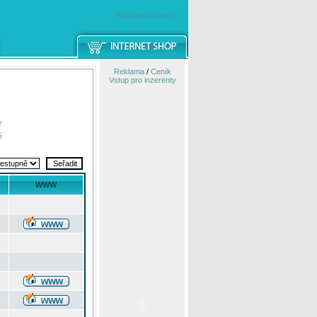
windowsmobile.cz
Reklama
/
Ceník
Vstup pro inzerenty
e
í
WWW