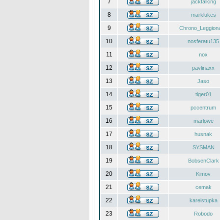
7
jacktalking
8
marklukes
9
Chrono_Leggiona
10
nosferatu135
11
nox
12
pavlinaxx
13
Jaso
14
tiger01
15
pccentrum
16
marlowe
17
husnak
18
SYSMAN
19
BobsenClark
20
Kimov
21
cemak
22
karelstupka
23
Robodo