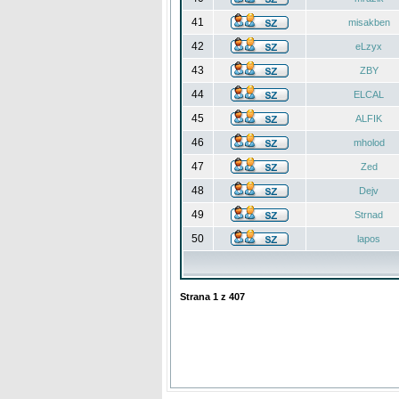
41
misakben
42
eLzyx
43
ZBY
44
ELCAL
45
ALFIK
46
mholod
47
Zed
48
Dejv
49
Strnad
50
lapos
Strana
1
z
407