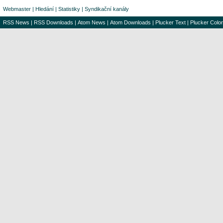
Webmaster
|
Hledání
|
Statistiky
|
Syndikační kanály
RSS News
|
RSS Downloads
|
Atom News
|
Atom Downloads
|
Plucker Text
|
Plucker Color