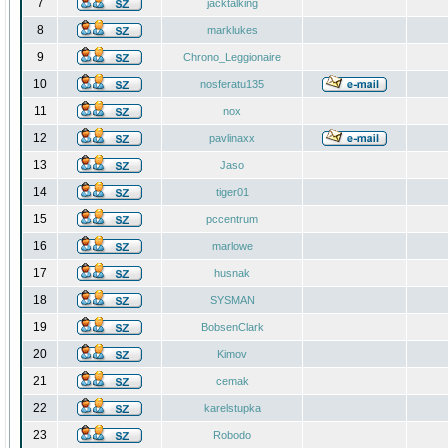
7
jacktalking
8
marklukes
9
Chrono_Leggionaire
10
nosferatu135
11
nox
12
pavlinaxx
13
Jaso
14
tiger01
15
pccentrum
16
marlowe
17
husnak
18
SYSMAN
19
BobsenClark
20
Kimov
21
cemak
22
karelstupka
23
Robodo