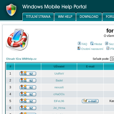
fo
O všem
FAQ
Hledat
Sez
Osobní nastavení
Při
Obsah fóra WMHelp.cz
Seřadit podle:
#
Uživatel
E-mail
1
UsiReV
2
Badel
3
nexus6
4
cHaOOs
5
Kar
EiFeL96
6
Jiri_Hrma