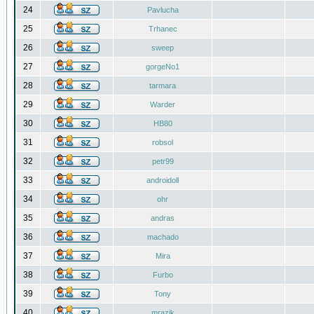
24
Pavlucha
25
Trhanec
26
sweep
27
gorgeNo1
28
tarmara
29
Warder
30
HB80
31
robsol
32
petr99
33
androidoll
34
ohr
35
andras
36
machado
37
Mira
38
Furbo
39
Tony
40
mrazik