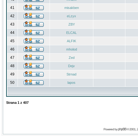
41
misakben
42
eLzyx
43
ZBY
44
ELCAL
45
ALFIK
46
mholod
47
Zed
48
Dejv
49
Strnad
50
lapos
Strana
1
z
407
phpBB
Powered by
© 2001, 