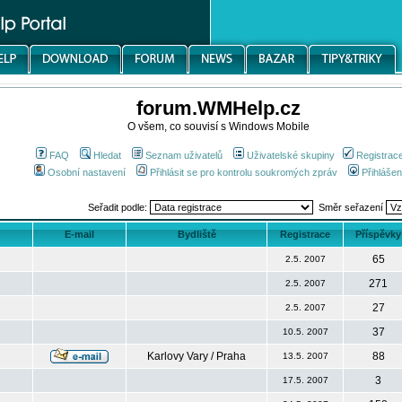
forum.WMHelp.cz
O všem, co souvisí s Windows Mobile
FAQ
Hledat
Seznam uživatelů
Uživatelské skupiny
Registrac
Osobní nastavení
Přihlásit se pro kontrolu soukromých zpráv
Přihlášen
Seřadit podle:
Směr seřazení
E-mail
Bydliště
Registrace
Příspěvky
65
2.5. 2007
271
2.5. 2007
27
2.5. 2007
37
10.5. 2007
Karlovy Vary / Praha
88
13.5. 2007
3
17.5. 2007