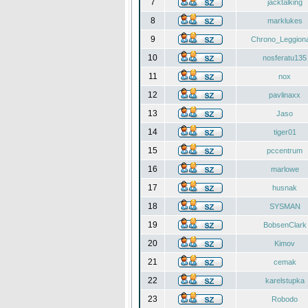
7
jacktalking
8
marklukes
9
Chrono_Leggiona
10
nosferatu135
11
nox
12
pavlinaxx
13
Jaso
14
tiger01
15
pccentrum
16
marlowe
17
husnak
18
SYSMAN
19
BobsenClark
20
Kimov
21
cemak
22
karelstupka
23
Robodo