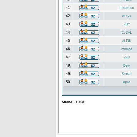
41
misakben
42
eLzyx
43
ZBY
44
ELCAL
45
ALFIK
46
mholod
47
Zed
48
Dejv
49
Strnad
50
lapos
Strana
1
z
408