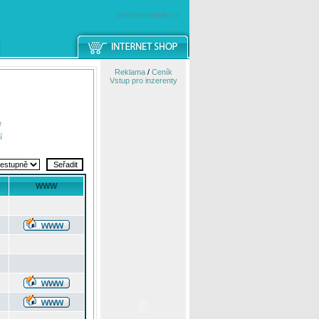
windowsmobile.cz
Reklama
/
Ceník
Vstup pro inzerenty
e
í
WWW