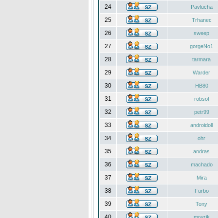
24
Pavlucha
25
Trhanec
26
sweep
27
gorgeNo1
28
tarmara
29
Warder
30
HB80
31
robsol
32
petr99
33
androidoll
34
ohr
35
andras
36
machado
37
Mira
38
Furbo
39
Tony
40
mrazik