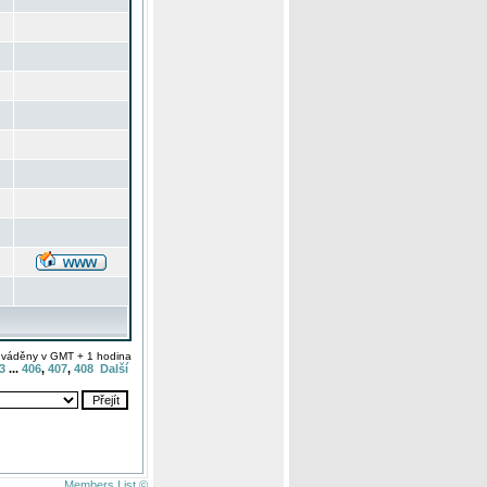
uváděny v GMT + 1 hodina
3
...
406
,
407
,
408
Další
Members List ©