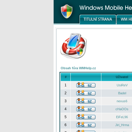
Obsah fóra WMHelp.cz
#
Uživatel
1
UsiReV
2
Badel
3
nexus6
4
cHaOOs
5
EiFeL96
6
Jiri_Hrma