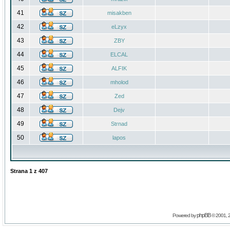
41
misakben
42
eLzyx
43
ZBY
44
ELCAL
45
ALFIK
46
mholod
47
Zed
48
Dejv
49
Strnad
50
lapos
Strana
1
z
407
phpBB
Powered by
© 2001, 