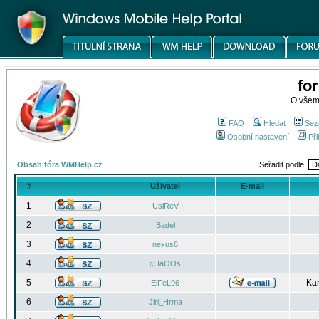
fo
O všem
FAQ
Hledat
Sez
Osobní nastavení
Při
Obsah fóra WMHelp.cz
Seřadit podle:
#
Uživatel
E-mail
1
UsiReV
2
Badel
3
nexus6
4
cHaOOs
5
Kar
EiFeL96
6
Jiri_Hrma