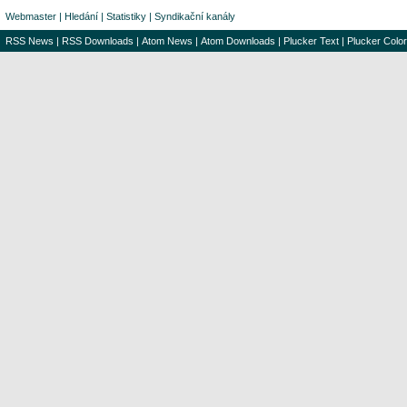
Webmaster
|
Hledání
|
Statistiky
|
Syndikační kanály
RSS News
|
RSS Downloads
|
Atom News
|
Atom Downloads
|
Plucker Text
|
Plucker Color