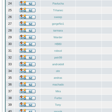
24
Pavlucha
25
Trhanec
26
sweep
27
gorgeNo1
28
tarmara
29
Warder
30
HB80
31
robsol
32
petr99
33
androidoll
34
ohr
35
andras
36
machado
37
Mira
38
Furbo
39
Tony
40
mrazik