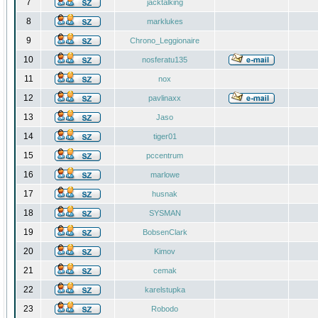
7
jacktalking
8
marklukes
9
Chrono_Leggionaire
10
nosferatu135
11
nox
12
pavlinaxx
13
Jaso
14
tiger01
15
pccentrum
16
marlowe
17
husnak
18
SYSMAN
19
BobsenClark
20
Kimov
21
cemak
22
karelstupka
23
Robodo