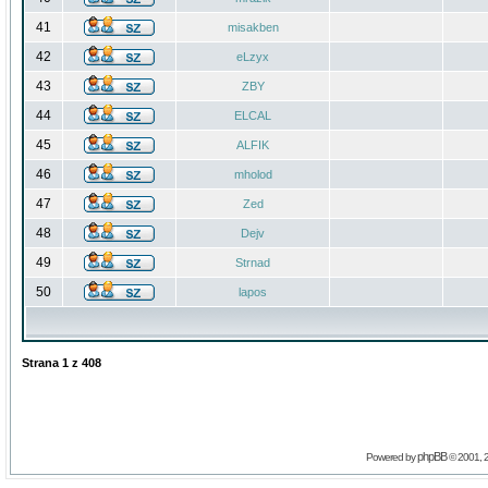
41
misakben
42
eLzyx
43
ZBY
44
ELCAL
45
ALFIK
46
mholod
47
Zed
48
Dejv
49
Strnad
50
lapos
Strana
1
z
408
phpBB
Powered by
© 2001, 