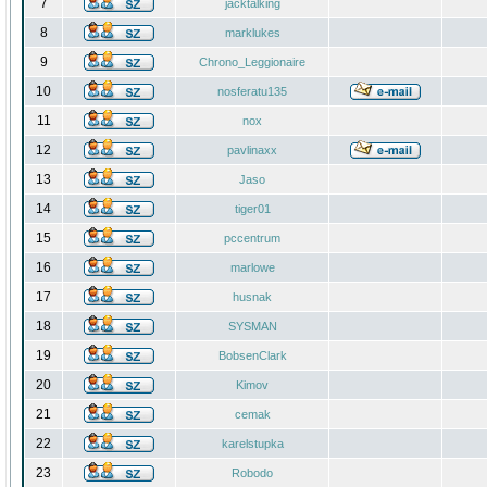
7
jacktalking
8
marklukes
9
Chrono_Leggionaire
10
nosferatu135
11
nox
12
pavlinaxx
13
Jaso
14
tiger01
15
pccentrum
16
marlowe
17
husnak
18
SYSMAN
19
BobsenClark
20
Kimov
21
cemak
22
karelstupka
23
Robodo