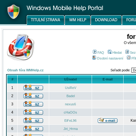
fo
O všem
FAQ
Hledat
Sez
Osobní nastavení
Při
Obsah fóra WMHelp.cz
Seřadit podle:
#
Uživatel
E-mail
1
UsiReV
2
Badel
3
nexus6
4
cHaOOs
5
Kar
EiFeL96
6
Jiri_Hrma