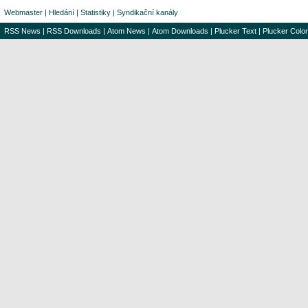
Webmaster
|
Hledání
|
Statistiky
|
Syndikační kanály
RSS News
|
RSS Downloads
|
Atom News
|
Atom Downloads
|
Plucker Text
|
Plucker Color