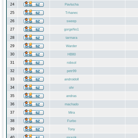
24
Pavlucha
25
Trhanec
26
sweep
27
gorgeNo1
28
tarmara
29
Warder
30
HB80
31
robsol
32
petr99
33
androidoll
34
ohr
35
andras
36
machado
37
Mira
38
Furbo
39
Tony
40
mrazik