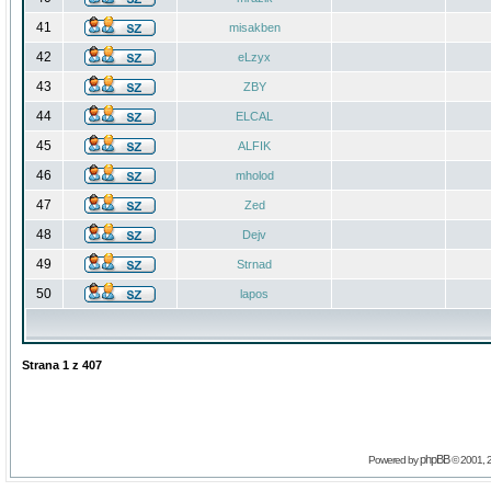
41
misakben
42
eLzyx
43
ZBY
44
ELCAL
45
ALFIK
46
mholod
47
Zed
48
Dejv
49
Strnad
50
lapos
Strana
1
z
407
phpBB
Powered by
© 2001, 