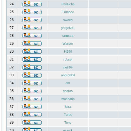
24
Pavlucha
25
Trhanec
26
sweep
27
gorgeNo1
28
tarmara
29
Warder
30
HB80
31
robsol
32
petr99
33
androidoll
34
ohr
35
andras
36
machado
37
Mira
38
Furbo
39
Tony
40
mrazik