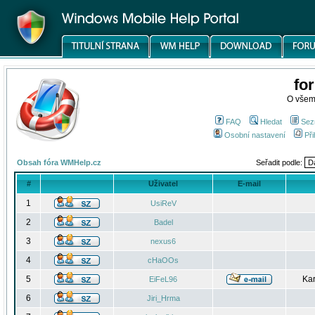
fo
O všem
FAQ
Hledat
Sez
Osobní nastavení
Při
Obsah fóra WMHelp.cz
Seřadit podle:
#
Uživatel
E-mail
1
UsiReV
2
Badel
3
nexus6
4
cHaOOs
5
Kar
EiFeL96
6
Jiri_Hrma