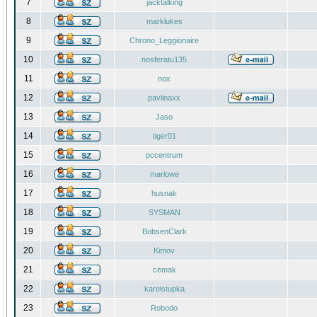
7
jacktalking
8
marklukes
9
Chrono_Leggionaire
10
nosferatu135
11
nox
12
pavlinaxx
13
Jaso
14
tiger01
15
pccentrum
16
marlowe
17
husnak
18
SYSMAN
19
BobsenClark
20
Kimov
21
cemak
22
karelstupka
23
Robodo