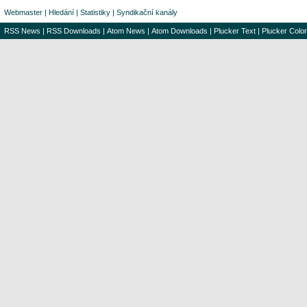
Webmaster
|
Hledání
|
Statistiky
|
Syndikační kanály
RSS News
|
RSS Downloads
|
Atom News
|
Atom Downloads
|
Plucker Text
|
Plucker Color