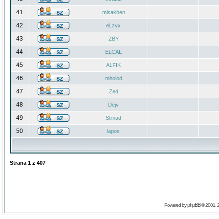
41
misakben
42
eLzyx
43
ZBY
44
ELCAL
45
ALFIK
46
mholod
47
Zed
48
Dejv
49
Strnad
50
lapos
Strana
1
z
407
phpBB
Powered by
© 2001, 