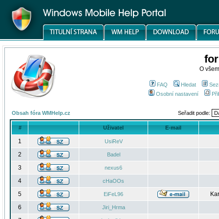
fo
O všem
FAQ
Hledat
Sez
Osobní nastavení
Při
Obsah fóra WMHelp.cz
Seřadit podle:
#
Uživatel
E-mail
1
UsiReV
2
Badel
3
nexus6
4
cHaOOs
5
Kar
EiFeL96
6
Jiri_Hrma