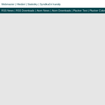
Webmaster
|
Hledání
|
Statistiky
|
Syndikační kanály
RSS News
|
RSS Downloads
|
Atom News
|
Atom Downloads
|
Plucker Text
|
Plucker Color