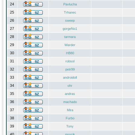
24
Pavlucha
25
Trhanec
26
sweep
27
gorgeNo1
28
tarmara
29
Warder
30
HB80
31
robsol
32
petr99
33
androidoll
34
ohr
35
andras
36
machado
37
Mira
38
Furbo
39
Tony
40
mrazik