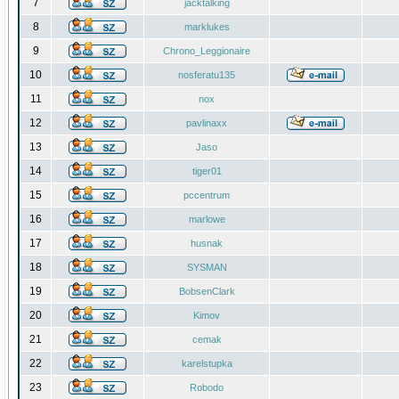
7
jacktalking
8
marklukes
9
Chrono_Leggionaire
10
nosferatu135
11
nox
12
pavlinaxx
13
Jaso
14
tiger01
15
pccentrum
16
marlowe
17
husnak
18
SYSMAN
19
BobsenClark
20
Kimov
21
cemak
22
karelstupka
23
Robodo