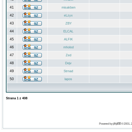
41
misakben
42
eLzyx
43
ZBY
44
ELCAL
45
ALFIK
46
mholod
47
Zed
48
Dejv
49
Strnad
50
lapos
Strana
1
z
408
phpBB
Powered by
© 2001, 