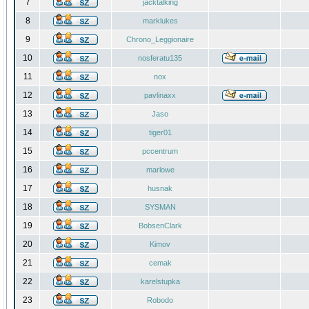
7
jacktalking
8
marklukes
9
Chrono_Leggionaire
10
nosferatu135
11
nox
12
pavlinaxx
13
Jaso
14
tiger01
15
pccentrum
16
marlowe
17
husnak
18
SYSMAN
19
BobsenClark
20
Kimov
21
cemak
22
karelstupka
23
Robodo