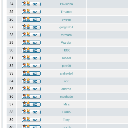
24
Pavlucha
25
Trhanec
26
sweep
27
gorgeNo1
28
tarmara
29
Warder
30
HB80
31
robsol
32
petr99
33
androidoll
34
ohr
35
andras
36
machado
37
Mira
38
Furbo
39
Tony
40
mrazik