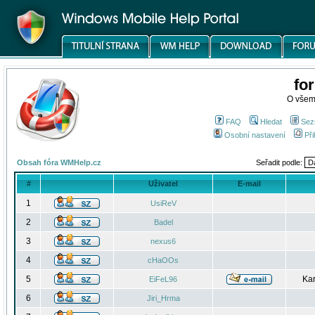
fo
O všem
FAQ
Hledat
Sez
Osobní nastavení
Při
Obsah fóra WMHelp.cz
Seřadit podle:
#
Uživatel
E-mail
1
UsiReV
2
Badel
3
nexus6
4
cHaOOs
5
Kar
EiFeL96
6
Jiri_Hrma