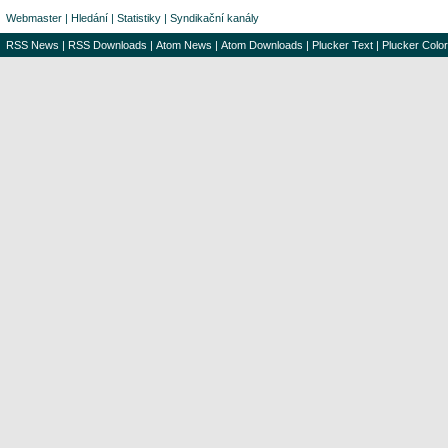
Webmaster
|
Hledání
|
Statistiky
|
Syndikační kanály
RSS News
|
RSS Downloads
|
Atom News
|
Atom Downloads
|
Plucker Text
|
Plucker Color