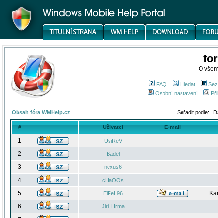
fo
O všem
FAQ
Hledat
Sez
Osobní nastavení
Při
Obsah fóra WMHelp.cz
Seřadit podle:
#
Uživatel
E-mail
1
UsiReV
2
Badel
3
nexus6
4
cHaOOs
5
Kar
EiFeL96
6
Jiri_Hrma