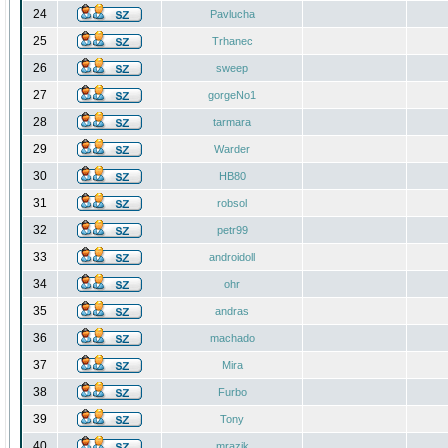
24
Pavlucha
25
Trhanec
26
sweep
27
gorgeNo1
28
tarmara
29
Warder
30
HB80
31
robsol
32
petr99
33
androidoll
34
ohr
35
andras
36
machado
37
Mira
38
Furbo
39
Tony
40
mrazik