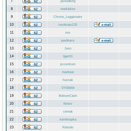
7
jacktalking
8
marklukes
9
Chrono_Leggionaire
10
nosferatu135
11
nox
12
pavlinaxx
13
Jaso
14
tiger01
15
pccentrum
16
marlowe
17
husnak
18
SYSMAN
19
BobsenClark
20
Kimov
21
cemak
22
karelstupka
23
Robodo