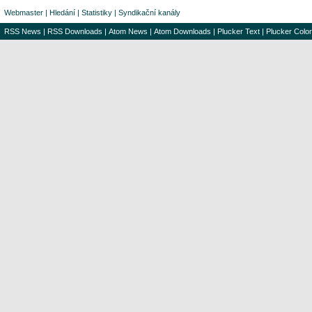
Webmaster
|
Hledání
|
Statistiky
|
Syndikační kanály
RSS News
|
RSS Downloads
|
Atom News
|
Atom Downloads
|
Plucker Text
|
Plucker Color