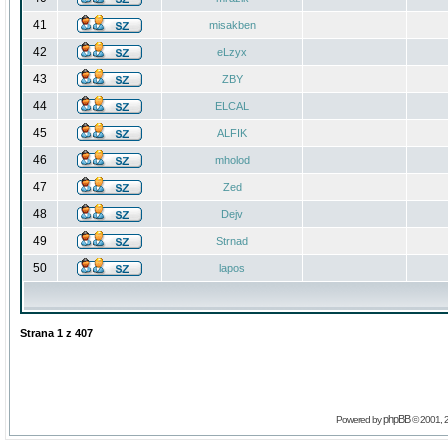
41
misakben
42
eLzyx
43
ZBY
44
ELCAL
45
ALFIK
46
mholod
47
Zed
48
Dejv
49
Strnad
50
lapos
Strana
1
z
407
phpBB
Powered by
© 2001, 