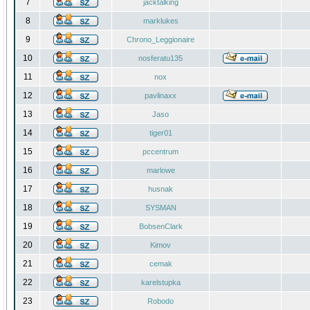
7
jacktalking
8
marklukes
9
Chrono_Leggionaire
10
nosferatu135
11
nox
12
pavlinaxx
13
Jaso
14
tiger01
15
pccentrum
16
marlowe
17
husnak
18
SYSMAN
19
BobsenClark
20
Kimov
21
cemak
22
karelstupka
23
Robodo