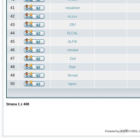
41
misakben
42
eLzyx
43
ZBY
44
ELCAL
45
ALFIK
46
mholod
47
Zed
48
Dejv
49
Strnad
50
lapos
Strana
1
z
408
phpBB
Powered by
© 2001, 