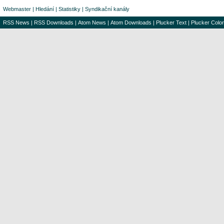
Webmaster
|
Hledání
|
Statistiky
|
Syndikační kanály
RSS News
|
RSS Downloads
|
Atom News
|
Atom Downloads
|
Plucker Text
|
Plucker Color