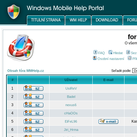
fo
O všem
FAQ
Hledat
Sez
Osobní nastavení
Při
Obsah fóra WMHelp.cz
Seřadit podle:
#
Uživatel
E-mail
1
UsiReV
2
Badel
3
nexus6
4
cHaOOs
5
Kar
EiFeL96
6
Jiri_Hrma