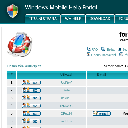
fo
O všem
FAQ
Hledat
Sez
Osobní nastavení
Při
Obsah fóra WMHelp.cz
Seřadit podle:
#
Uživatel
E-mail
1
UsiReV
2
Badel
3
nexus6
4
cHaOOs
5
Kar
EiFeL96
6
Jiri_Hrma