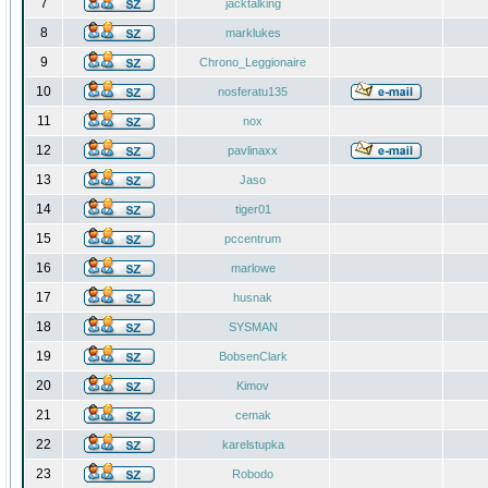
7
jacktalking
8
marklukes
9
Chrono_Leggionaire
10
nosferatu135
11
nox
12
pavlinaxx
13
Jaso
14
tiger01
15
pccentrum
16
marlowe
17
husnak
18
SYSMAN
19
BobsenClark
20
Kimov
21
cemak
22
karelstupka
23
Robodo