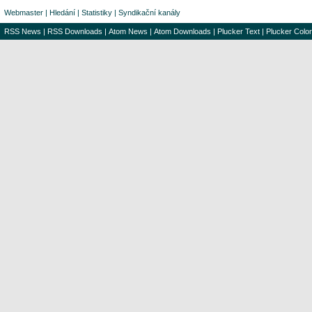
Webmaster
|
Hledání
|
Statistiky
|
Syndikační kanály
RSS News
|
RSS Downloads
|
Atom News
|
Atom Downloads
|
Plucker Text
|
Plucker Color