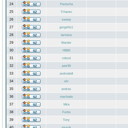
24
Pavlucha
25
Trhanec
26
sweep
27
gorgeNo1
28
tarmara
29
Warder
30
HB80
31
robsol
32
petr99
33
androidoll
34
ohr
35
andras
36
machado
37
Mira
38
Furbo
39
Tony
40
mrazik