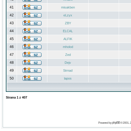
41
misakben
42
eLzyx
43
ZBY
44
ELCAL
45
ALFIK
46
mholod
47
Zed
48
Dejv
49
Strnad
50
lapos
Strana
1
z
407
phpBB
Powered by
© 2001, 