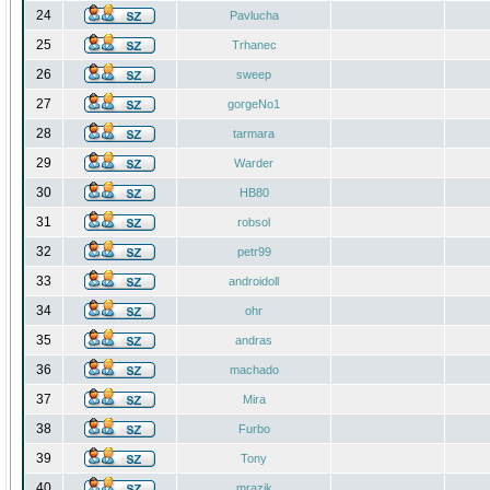
24
Pavlucha
25
Trhanec
26
sweep
27
gorgeNo1
28
tarmara
29
Warder
30
HB80
31
robsol
32
petr99
33
androidoll
34
ohr
35
andras
36
machado
37
Mira
38
Furbo
39
Tony
40
mrazik