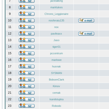
7
jacktalking
8
marklukes
9
Chrono_Leggionaire
10
nosferatu135
11
nox
12
pavlinaxx
13
Jaso
14
tiger01
15
pccentrum
16
marlowe
17
husnak
18
SYSMAN
19
BobsenClark
20
Kimov
21
cemak
22
karelstupka
23
Robodo