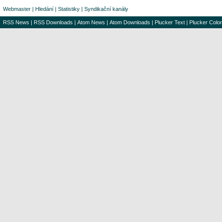
Webmaster
|
Hledání
|
Statistiky
|
Syndikační kanály
RSS News
|
RSS Downloads
|
Atom News
|
Atom Downloads
|
Plucker Text
|
Plucker Color