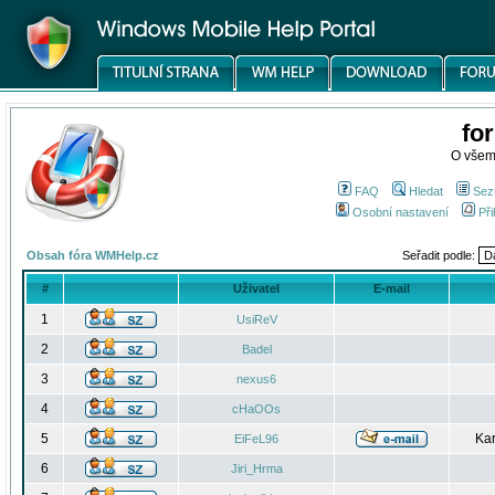
fo
O všem
FAQ
Hledat
Sez
Osobní nastavení
Při
Obsah fóra WMHelp.cz
Seřadit podle:
#
Uživatel
E-mail
1
UsiReV
2
Badel
3
nexus6
4
cHaOOs
5
Kar
EiFeL96
6
Jiri_Hrma