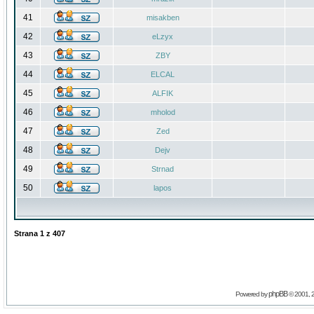
41
misakben
42
eLzyx
43
ZBY
44
ELCAL
45
ALFIK
46
mholod
47
Zed
48
Dejv
49
Strnad
50
lapos
Strana
1
z
407
phpBB
Powered by
© 2001, 