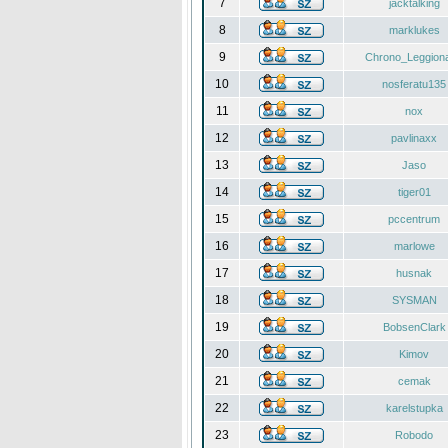
7
jacktalking
8
marklukes
9
Chrono_Leggiona
10
nosferatu135
11
nox
12
pavlinaxx
13
Jaso
14
tiger01
15
pccentrum
16
marlowe
17
husnak
18
SYSMAN
19
BobsenClark
20
Kimov
21
cemak
22
karelstupka
23
Robodo