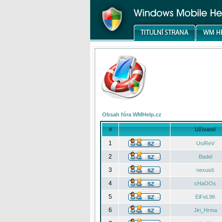
Obsah fóra WMHelp.cz
#
Uživatel
1
UsiReV
2
Badel
3
nexus6
4
cHaOOs
5
EiFeL96
6
Jiri_Hrma