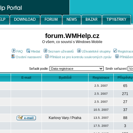
forum.WMHelp.cz
O všem, co souvisí s Windows Mobile
FAQ
Hledat
Seznam uživatelů
Uživatelské skupiny
Registrac
Osobní nastavení
Přihlásit se pro kontrolu soukromých zpráv
Přihlášen
Seřadit podle:
Směr seřazení
E-mail
Bydliště
Registrace
Příspěvky
65
2.5. 2007
271
2.5. 2007
27
2.5. 2007
37
10.5. 2007
Karlovy Vary / Praha
88
13.5. 2007
3
17.5. 2007