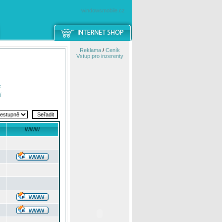
windowsmobile.cz
Reklama
/
Ceník
Vstup pro inzerenty
e
í
WWW