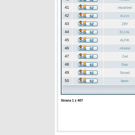
41
misakben
42
eLzyx
43
ZBY
44
ELCAL
45
ALFIK
46
mholod
47
Zed
48
Dejv
49
Strnad
50
lapos
Strana
1
z
407