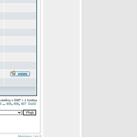
uváděny v GMT + 1 hodina
3
...
405
,
406
,
407
Další
Members List ©