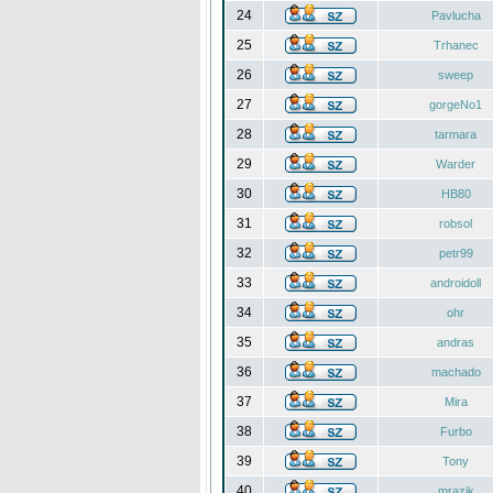
24
Pavlucha
25
Trhanec
26
sweep
27
gorgeNo1
28
tarmara
29
Warder
30
HB80
31
robsol
32
petr99
33
androidoll
34
ohr
35
andras
36
machado
37
Mira
38
Furbo
39
Tony
40
mrazik