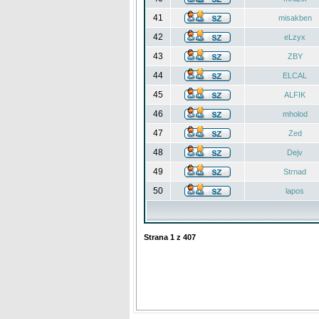
41
misakben
42
eLzyx
43
ZBY
44
ELCAL
45
ALFIK
46
mholod
47
Zed
48
Dejv
49
Strnad
50
lapos
Strana
1
z
407