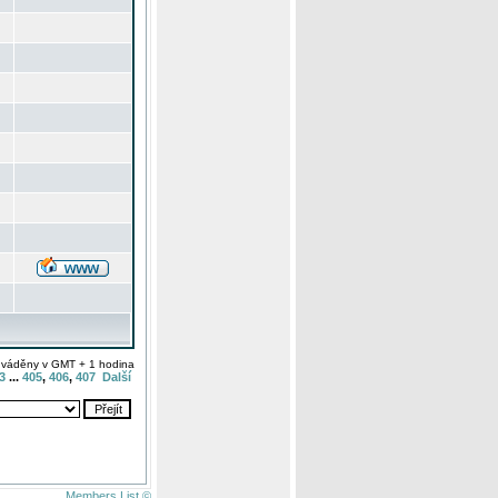
uváděny v GMT + 1 hodina
3
...
405
,
406
,
407
Další
Members List ©