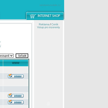
windowsmobile.cz
Reklama
/
Ceník
Vstup pro inzerenty
e
í
WWW