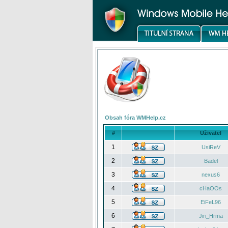
Obsah fóra WMHelp.cz
#
Uživatel
1
UsiReV
2
Badel
3
nexus6
4
cHaOOs
5
EiFeL96
6
Jiri_Hrma