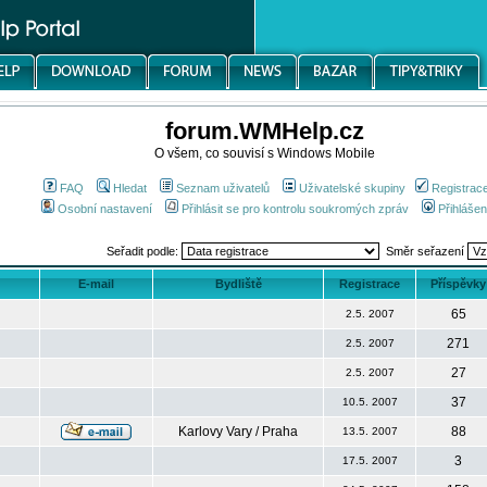
forum.WMHelp.cz
O všem, co souvisí s Windows Mobile
FAQ
Hledat
Seznam uživatelů
Uživatelské skupiny
Registrac
Osobní nastavení
Přihlásit se pro kontrolu soukromých zpráv
Přihlášen
Seřadit podle:
Směr seřazení
E-mail
Bydliště
Registrace
Příspěvky
65
2.5. 2007
271
2.5. 2007
27
2.5. 2007
37
10.5. 2007
Karlovy Vary / Praha
88
13.5. 2007
3
17.5. 2007