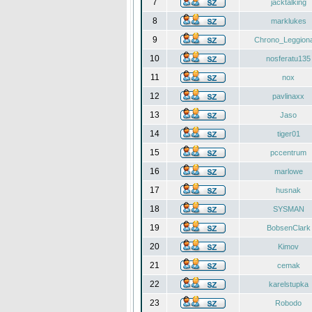
7
jacktalking
8
marklukes
9
Chrono_Leggiona
10
nosferatu135
11
nox
12
pavlinaxx
13
Jaso
14
tiger01
15
pccentrum
16
marlowe
17
husnak
18
SYSMAN
19
BobsenClark
20
Kimov
21
cemak
22
karelstupka
23
Robodo