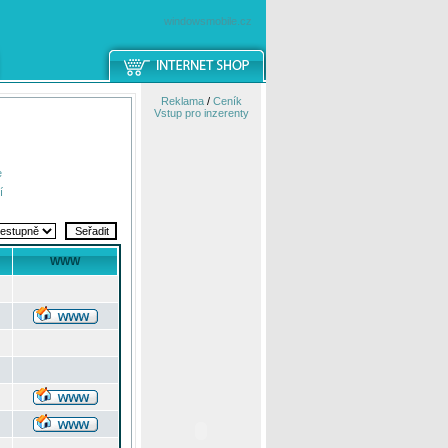
windowsmobile.cz
Reklama
/
Ceník
Vstup pro inzerenty
e
í
WWW