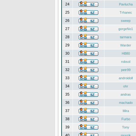
24
Pavlucha
25
Trhanec
26
sweep
27
gorgeNo1
28
tarmara
29
Warder
30
HB80
31
robsol
32
petr99
33
androidoll
34
ohr
35
andras
36
machado
37
Mira
38
Furbo
39
Tony
40
mrazik