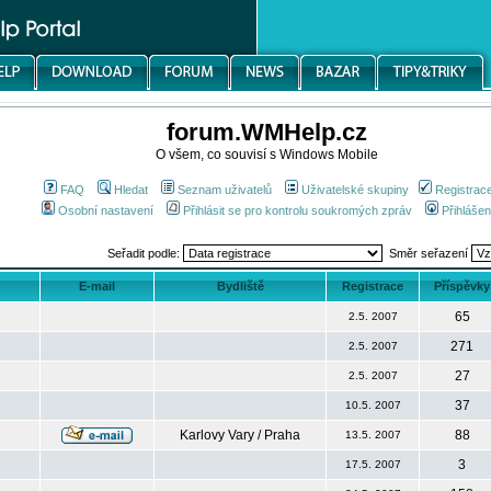
forum.WMHelp.cz
O všem, co souvisí s Windows Mobile
FAQ
Hledat
Seznam uživatelů
Uživatelské skupiny
Registrac
Osobní nastavení
Přihlásit se pro kontrolu soukromých zpráv
Přihlášen
Seřadit podle:
Směr seřazení
E-mail
Bydliště
Registrace
Příspěvky
65
2.5. 2007
271
2.5. 2007
27
2.5. 2007
37
10.5. 2007
Karlovy Vary / Praha
88
13.5. 2007
3
17.5. 2007