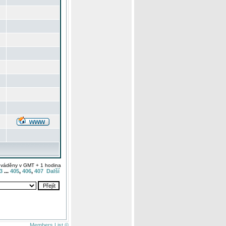
uváděny v GMT + 1 hodina
3
...
405
,
406
,
407
Další
Members List ©