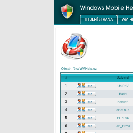
Obsah fóra WMHelp.cz
#
Uživatel
1
UsiReV
2
Badel
3
nexus6
4
cHaOOs
5
EiFeL96
6
Jiri_Hrma