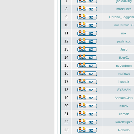
7
jacktalking
8
marklukes
9
Chrono_Leggiona
10
nosferatu135
11
nox
12
pavlinaxx
13
Jaso
14
tiger01
15
pccentrum
16
marlowe
17
husnak
18
SYSMAN
19
BobsenClark
20
Kimov
21
cemak
22
karelstupka
23
Robodo