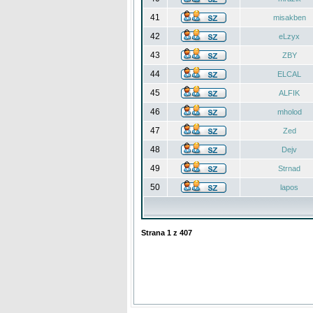
41
misakben
42
eLzyx
43
ZBY
44
ELCAL
45
ALFIK
46
mholod
47
Zed
48
Dejv
49
Strnad
50
lapos
Strana
1
z
407