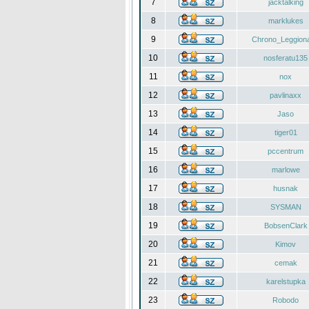
7
jacktalking
8
marklukes
9
Chrono_Leggiona
10
nosferatu135
11
nox
12
pavlinaxx
13
Jaso
14
tiger01
15
pccentrum
16
marlowe
17
husnak
18
SYSMAN
19
BobsenClark
20
Kimov
21
cemak
22
karelstupka
23
Robodo