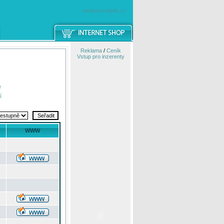
windowsmobile.cz
Reklama
/
Ceník
Vstup pro inzerenty
e
í
WWW