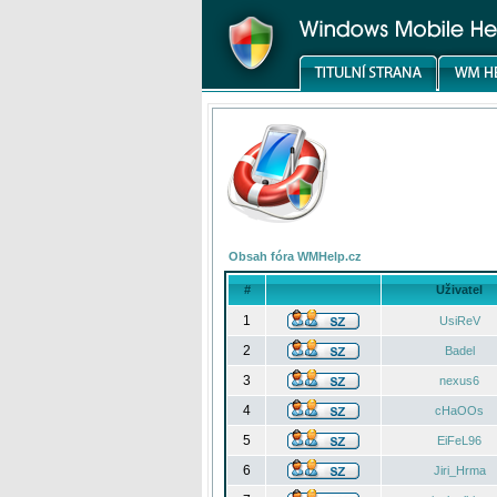
Obsah fóra WMHelp.cz
#
Uživatel
1
UsiReV
2
Badel
3
nexus6
4
cHaOOs
5
EiFeL96
6
Jiri_Hrma