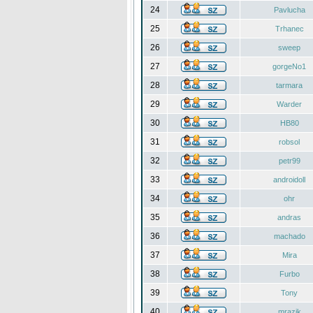
24
Pavlucha
25
Trhanec
26
sweep
27
gorgeNo1
28
tarmara
29
Warder
30
HB80
31
robsol
32
petr99
33
androidoll
34
ohr
35
andras
36
machado
37
Mira
38
Furbo
39
Tony
40
mrazik