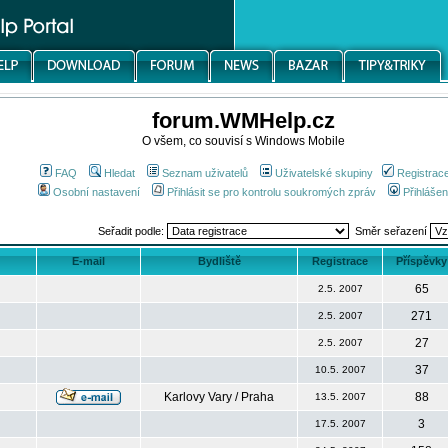
forum.WMHelp.cz
O všem, co souvisí s Windows Mobile
FAQ
Hledat
Seznam uživatelů
Uživatelské skupiny
Registrac
Osobní nastavení
Přihlásit se pro kontrolu soukromých zpráv
Přihlášen
Seřadit podle:
Směr seřazení
E-mail
Bydliště
Registrace
Příspěvky
65
2.5. 2007
271
2.5. 2007
27
2.5. 2007
37
10.5. 2007
Karlovy Vary / Praha
88
13.5. 2007
3
17.5. 2007