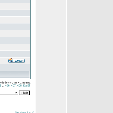
uváděny v GMT + 1 hodina
3
...
406
,
407
,
408
Další
Members List ©