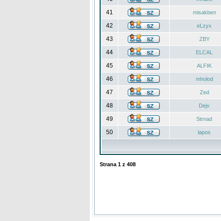
41
misakben
42
eLzyx
43
ZBY
44
ELCAL
45
ALFIK
46
mholod
47
Zed
48
Dejv
49
Strnad
50
lapos
Strana
1
z
408