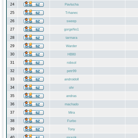
24
Pavlucha
25
Trhanec
26
sweep
27
gorgeNo1
28
tarmara
29
Warder
30
HB80
31
robsol
32
petr99
33
androidoll
34
ohr
35
andras
36
machado
37
Mira
38
Furbo
39
Tony
40
mrazik