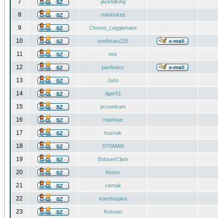
7
jacktalking
8
marklukes
9
Chrono_Leggionaire
10
nosferatu135
11
nox
12
pavlinaxx
13
Jaso
14
tiger01
15
pccentrum
16
marlowe
17
husnak
18
SYSMAN
19
BobsenClark
20
Kimov
21
cemak
22
karelstupka
23
Robodo