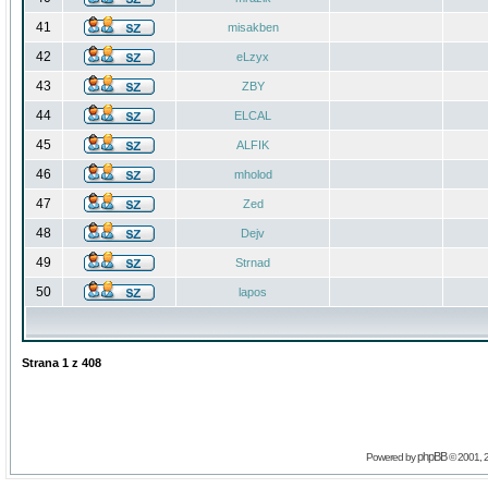
41
misakben
42
eLzyx
43
ZBY
44
ELCAL
45
ALFIK
46
mholod
47
Zed
48
Dejv
49
Strnad
50
lapos
Strana
1
z
408
phpBB
Powered by
© 2001, 