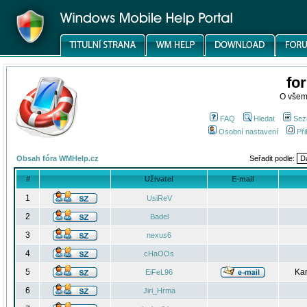
fo
O všem
FAQ
Hledat
Sez
Osobní nastavení
Při
Obsah fóra WMHelp.cz
Seřadit podle:
#
Uživatel
E-mail
1
UsiReV
2
Badel
3
nexus6
4
cHaOOs
5
Kar
EiFeL96
6
Jiri_Hrma