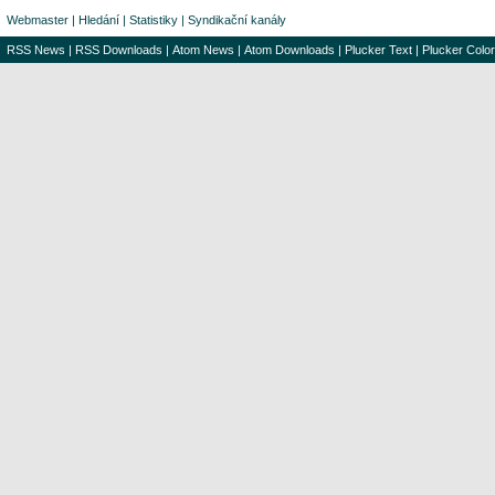
Webmaster
|
Hledání
|
Statistiky
|
Syndikační kanály
RSS News
|
RSS Downloads
|
Atom News
|
Atom Downloads
|
Plucker Text
|
Plucker Color