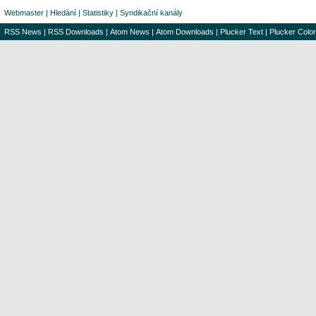
Webmaster
|
Hledání
|
Statistiky
|
Syndikační kanály
RSS News
|
RSS Downloads
|
Atom News
|
Atom Downloads
|
Plucker Text
|
Plucker Color