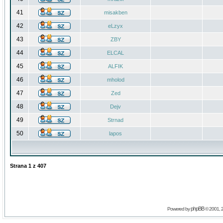
41
misakben
42
eLzyx
43
ZBY
44
ELCAL
45
ALFIK
46
mholod
47
Zed
48
Dejv
49
Strnad
50
lapos
Strana
1
z
407
phpBB
Powered by
© 2001, 