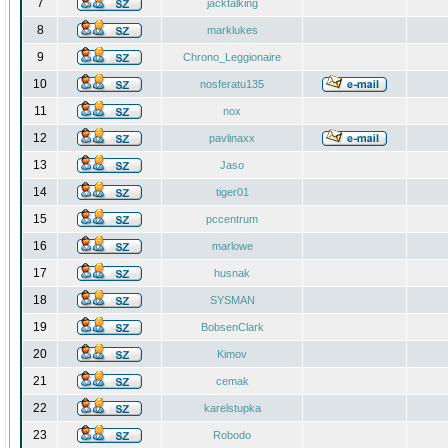
7
jacktalking
8
marklukes
9
Chrono_Leggionaire
10
nosferatu135
11
nox
12
pavlinaxx
13
Jaso
14
tiger01
15
pccentrum
16
marlowe
17
husnak
18
SYSMAN
19
BobsenClark
20
Kimov
21
cemak
22
karelstupka
23
Robodo