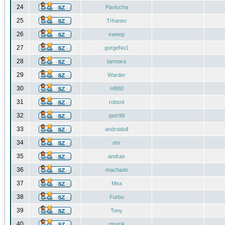
24
Pavlucha
25
Trhanec
26
sweep
27
gorgeNo1
28
tarmara
29
Warder
30
HB80
31
robsol
32
petr99
33
androidoll
34
ohr
35
andras
36
machado
37
Mira
38
Furbo
39
Tony
40
mrazik