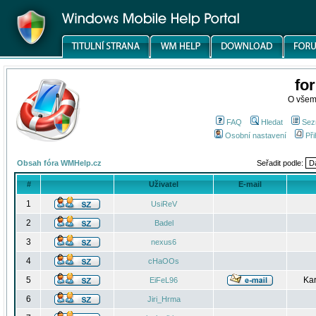
fo
O všem
FAQ
Hledat
Sez
Osobní nastavení
Při
Obsah fóra WMHelp.cz
Seřadit podle:
#
Uživatel
E-mail
1
UsiReV
2
Badel
3
nexus6
4
cHaOOs
5
Kar
EiFeL96
6
Jiri_Hrma