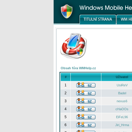
Obsah fóra WMHelp.cz
#
Uživatel
1
UsiReV
2
Badel
3
nexus6
4
cHaOOs
5
EiFeL96
6
Jiri_Hrma