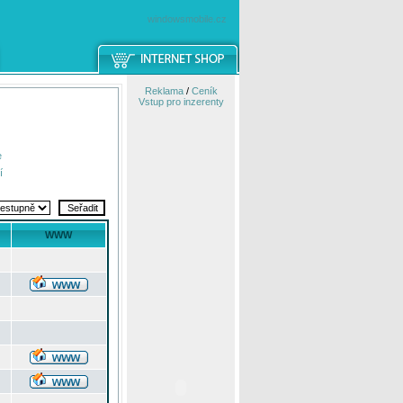
windowsmobile.cz
Reklama
/
Ceník
Vstup pro inzerenty
e
í
WWW