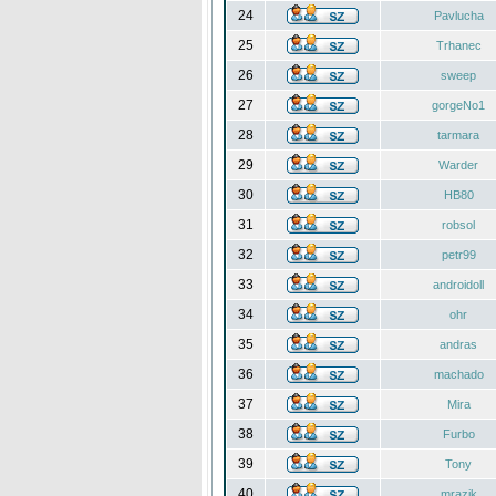
24
Pavlucha
25
Trhanec
26
sweep
27
gorgeNo1
28
tarmara
29
Warder
30
HB80
31
robsol
32
petr99
33
androidoll
34
ohr
35
andras
36
machado
37
Mira
38
Furbo
39
Tony
40
mrazik