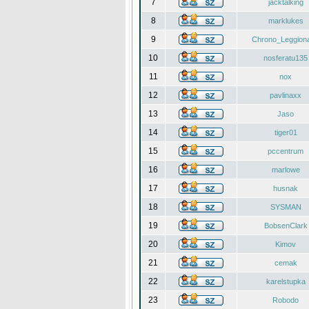
7
jacktalking
8
marklukes
9
Chrono_Leggiona
10
nosferatu135
11
nox
12
pavlinaxx
13
Jaso
14
tiger01
15
pccentrum
16
marlowe
17
husnak
18
SYSMAN
19
BobsenClark
20
Kimov
21
cemak
22
karelstupka
23
Robodo