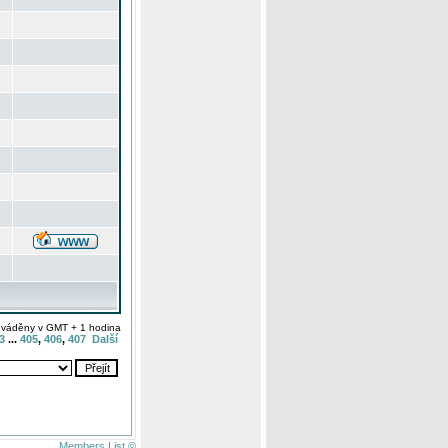
uváděny v GMT + 1 hodina
3
...
405
,
406
,
407
Další
Members List ©