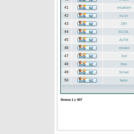
41
misakben
42
eLzyx
43
ZBY
44
ELCAL
45
ALFIK
46
mholod
47
Zed
48
Dejv
49
Strnad
50
lapos
Strana
1
z
407