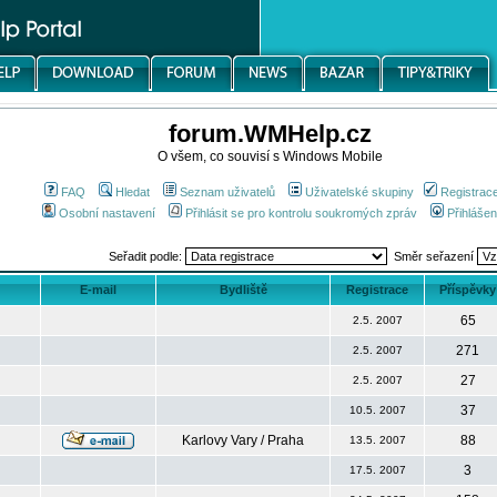
forum.WMHelp.cz
O všem, co souvisí s Windows Mobile
FAQ
Hledat
Seznam uživatelů
Uživatelské skupiny
Registrac
Osobní nastavení
Přihlásit se pro kontrolu soukromých zpráv
Přihlášen
Seřadit podle:
Směr seřazení
E-mail
Bydliště
Registrace
Příspěvky
65
2.5. 2007
271
2.5. 2007
27
2.5. 2007
37
10.5. 2007
Karlovy Vary / Praha
88
13.5. 2007
3
17.5. 2007