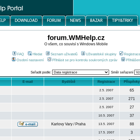
forum.WMHelp.cz
O všem, co souvisí s Windows Mobile
FAQ
Hledat
Seznam uživatelů
Uživatelské skupiny
Registrac
Osobní nastavení
Přihlásit se pro kontrolu soukromých zpráv
Přihlášen
Seřadit podle:
Směr seřazení
E-mail
Bydliště
Registrace
Příspěvky
65
2.5. 2007
271
2.5. 2007
27
2.5. 2007
37
10.5. 2007
Karlovy Vary / Praha
88
13.5. 2007
3
17.5. 2007