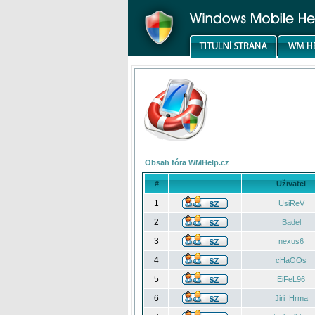
Obsah fóra WMHelp.cz
#
Uživatel
1
UsiReV
2
Badel
3
nexus6
4
cHaOOs
5
EiFeL96
6
Jiri_Hrma