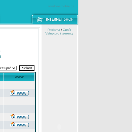
windowsmobile.cz
Reklama
/
Ceník
Vstup pro inzerenty
e
í
WWW