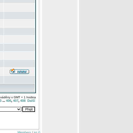
uváděny v GMT + 1 hodina
3
...
406
,
407
,
408
Další
Members List ©