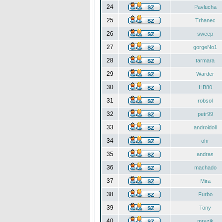
24
Pavlucha
25
Trhanec
26
sweep
27
gorgeNo1
28
tarmara
29
Warder
30
HB80
31
robsol
32
petr99
33
androidoll
34
ohr
35
andras
36
machado
37
Mira
38
Furbo
39
Tony
40
mrazik