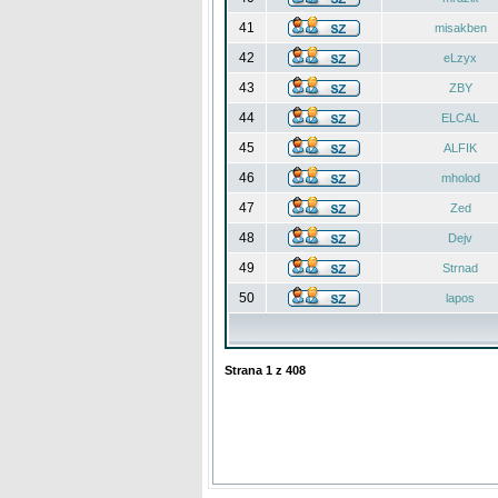
41
misakben
42
eLzyx
43
ZBY
44
ELCAL
45
ALFIK
46
mholod
47
Zed
48
Dejv
49
Strnad
50
lapos
Strana
1
z
408