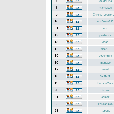
7
jacktalking
8
marklukes
9
Chrono_Leggiona
10
nosferatu135
11
nox
12
pavlinaxx
13
Jaso
14
tiger01
15
pccentrum
16
marlowe
17
husnak
18
SYSMAN
19
BobsenClark
20
Kimov
21
cemak
22
karelstupka
23
Robodo